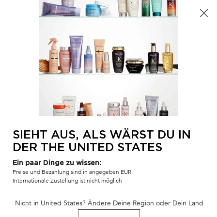
Der Sommer ist da! Eine Kosmetiktasche ab 100€ oder
eine Strandtasche ab 150€ gratis mit dem Code:
SUMMER 🏖️
0
MEIN
0 PR
SALONFINDER
WAR
Hauptinhalt
ZURÜCK ZU ZUHAUSE
KÉRATINE THERMIQUE
HITZESCHUTZ
Ausverkauft
SIEHT AUS, ALS WÄRST DU IN
Haarmilch, bändigt das Haar, glättet Frizz augenblicklich und
DER THE UNITED STATES
schützt die Haarfaser.
Ein paar Dinge zu wissen:
Preise und Bezahlung sind in angegeben EUR.
478 Personen haben vor Kurzem dieses Produkt angeschaut
Internationale Zustellung ist nicht möglich
Nicht in United States? Ändere Deine Region oder Dein Land