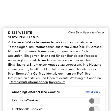
Ein size verfügbar
150 ml
46,30 €
Ausgewählt
Die Produktvariante ist nicht vorrätig
, 1 von 1
(308,67 €/1l.)
DIESE WEBSITE
Ohne Einwilligung fortfahren
VERWENDET COOKIES
Auf unserer Webseite verwenden wir Cookies und ähnliche
Technologien, um Informationen auf Ihrem Gerät (z.B. IP-Adresse,
Nutzer-ID, Browser-Informationen) zu speichern und/oder
20% RABATT AUF DIE ÖLE & SEREN
abzurufen. Einige von ihnen sind für den Betrieb der Webseite
Schenken Sie Ihrem Haar einen Hauch Magie mit
unbedingt erforderlich. Andere verwenden wir nur mit Ihrer
unseren einzigartigen Pflegeprodukten. CODE:
Einwilligung, z.B. um unser Angebot zu verbessern, ihre Nutzung
SERUM -
NUTZEN
zu analysieren, Inhalte auf Ihre Interessen zuzuschneiden oder
Ihren Browser/Ihr Gerät zu identifizieren, um ein Profil Ihrer
Interessen zu erstellen und Ihnen relevante Werbung auf anderen
Datenschutzinformationen
Impressum
Onlineangeboten zu zeigen. Sie können nicht erforderliche
UNSER GESCHENK AB 100€
Cookies akzeptieren ("Alle akzeptieren"), ablehnen ("Ohne
Einwilligung fortfahren") oder die Einstellungen individuell
Immer aktiv
Unbedingt erforderliche Cookies
Eine Kosmetiktasche ab 100€ oder eine Strandtasche
anpassen und Ihre Auswahl speichern ("Auswahl speichern").
ab 150€ in der Farbe Ihrer Wahl - Code : SUMMER
Zudem können Sie Ihre Einstellungen (unter dem Link "Cookie-
Leistungs-Cookies
NUTZEN
Einstellungen") jederzeit aufrufen und nachträglich anpassen.
Funktionelle Cookies
Weitere Informationen enthalten unsere