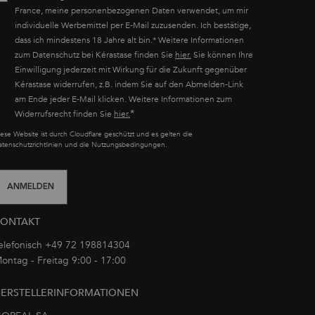
France, meine personenbezogenen Daten verwendet, um mir
individuelle Werbemittel per E-Mail zuzusenden. Ich bestätige,
dass ich mindestens 18 Jahre alt bin.* Weitere Informationen
zum Datenschutz bei Kérastase finden Sie
hier.
Sie können Ihre
Einwilligung jederzeit mit Wirkung für die Zukunft gegenüber
Kérastase widerrufen, z.B. indem Sie auf den Abmelden-Link
am Ende jeder E-Mail klicken. Weitere Informationen zum
*
Widerrufsrecht finden Sie
hier.
iese Website ist durch Cloudflare geschützt und es gelten die
atenschutzrichtlinien und die Nutzungsbedingungen.
ANMELDEN
KONTAKT
elefonisch +49 72 198814304
ontag - Freitag 9:00 - 17:00
oder per E-Mail
ERSTELLERINFORMATIONEN