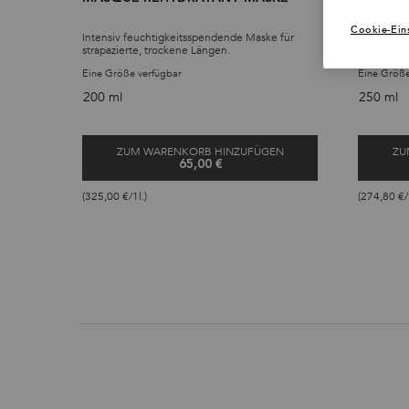
KOPFHA
Cookie-Ein
Intensiv feuchtigkeitsspendende Maske für
Intensiv k
strapazierte, trockene Längen.
Kopfhautpe
Kopfhaut.
Eine Größe verfügbar
Eine Größe
200 ml
250 ml
ZUM WARENKORB HINZUFÜGEN
ZU
65,00 €
MASQUE RÉHYDRATANT MASKE
(325,00 €/1l.)
(274,80 €/