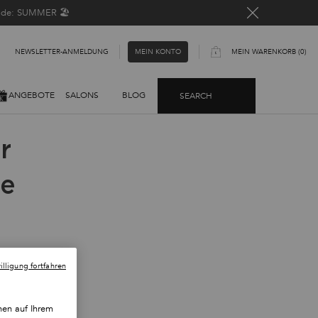
Code: SUMMER 🏖️
NEWSLETTER-ANMELDUNG​
MEIN WARENKORB
0
MEIN KONTO
0 PRODUKT
ANGEBOTE
SALONS
BLOG
SEARCH
r
he
 an
t und um
lligung fortfahren
nen auf Ihrem