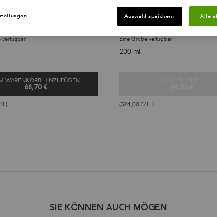
UTPEELING
stellungen
Auswahl speichern
Alle a
lärendes, belebendes
Regenerierende Gel-Creme-Kur für al
eling mit Meersalz für fettige
Haartypen, auch fettiges Haar.
 verfügbar
Eine Größe verfügbar
200 ml
M WARENKORB HINZUFÜGEN
AUSVERKAUFT
68,70 €
64,80 €
GOMMAGE ÉNERGISANT KOPFHAUTPEELING
MASQUE HY
1l.)
(324,00 €/1l.)
SIE KÖNNEN AUCH MÖGEN