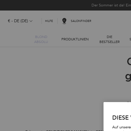
Der Sommer ist da! Ei
€ - DE (DE)
SALONFINDER
HILFE
BLOND
DIE
PRODUKTLINIEN
ABSOLU
BESTSELLER
Hauptinhalt
g
Ob
profess
DIESE
Auf unsere