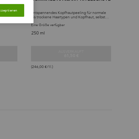
kzeptieren
le
Entspannendes Kopfhautpeeling für normale
bis trockene Haartypen und Kopfhaut, selbst
empfindliche.
Eine Größe verfügbar
250 ml
AUSVERKAUFT
61,50 €
DRA-APAISANT MASKE
GOMMAGE APAISANT HITZESCHUT
(246,00 €/1l.)