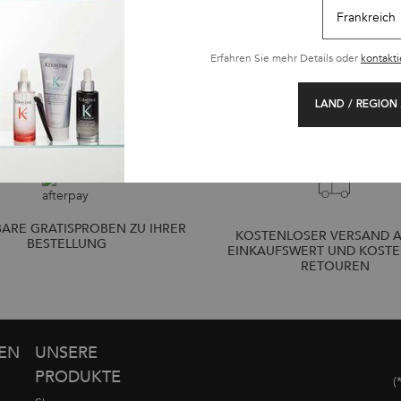
 €
33,80 €
3
R
 MAGIC NIGHT SERUM
BAIN SATIN RICHE
(135,20 €/1l.)
(149,20 €/1l.)
Erfahren Sie mehr Details oder
kontakti
LAND / REGION
ARE GRATISPROBEN ZU IHRER
KOSTENLOSER VERSAND A
BESTELLUNG
EINKAUFSWERT UND KOST
RETOUREN
GEN
UNSERE
PRODUKTE
(