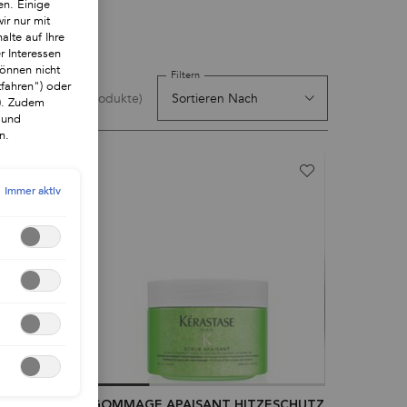
en. Einige
ir nur mit
alte auf Ihre
r Interessen
önnen nicht
Filtern
tfahren") oder
(4 Produkte)
"). Zudem
 und
n.
Immer aktiv
MASKE
GOMMAGE APAISANT HITZESCHUTZ