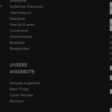
Shampoos
on
Sulfatfreie Shampoos
E
Haarmasquen
Haargloss
Haaröle & seren
M
Conditioner
Geschenksets
I
p
Bestseller
d
Reisegrößen
Z
v
UNSERE
ANGEBOTE
Aktuelle Angebote
Black Friday
Cyber Monday
Routinen