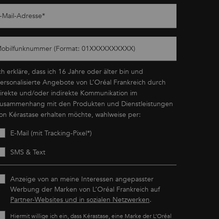
-Mail-Adresse
*
obilfunknummer (Format: 01XXXXXXXXXX)
ch erkläre, dass ich 16 Jahre oder älter bin und
ersonalisierte Angebote von L’Oréal Frankreich durch
irekte und/oder indirekte Kommunikation im
usammenhang mit den Produkten und Dienstleistungen
on Kérastase erhalten möchte, wahlweise per:
E-Mail (mit Tracking-Pixel*)
SMS & Text
Anzeige von an meine Interessen angepasster
Werbung der Marken von L’Oréal Frankreich auf
Partner-Websites und in sozialen Netzwerken
.
Hiermit willige ich ein, dass Kérastase, eine Marke der L’Oréal