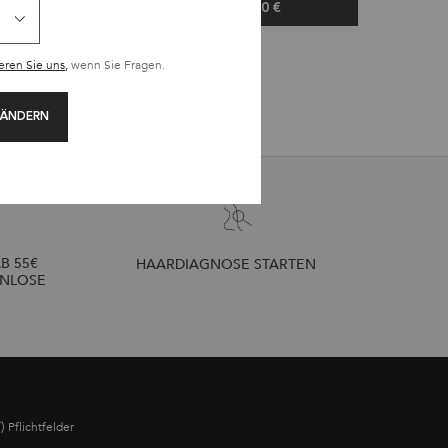
7,30 €
37,30 €
BAIN HYDRA-GLAZE SHAMPOO
BAIN LUMIÈRE
(149,20 €/1l.)
(149,20 €/
eren Sie uns,
wenn Sie Fragen.
 ÄNDERN
B 55€
HAARDIAGNOSE STARTEN
ENLOSE
*)
Pflichtfelder