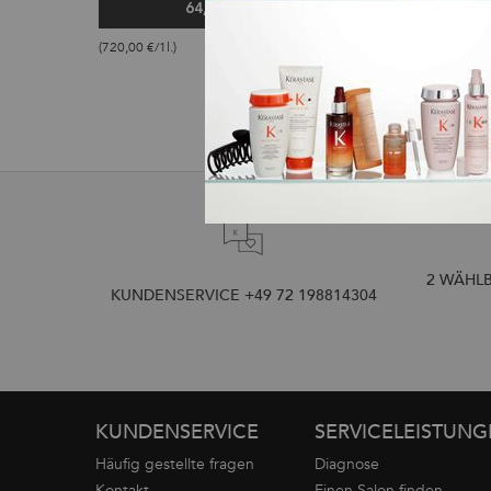
64,80 €
64,80
SÉRUM ANTI-CHUTE FORTIFIANT HAARKU
8H
(720,00 €/1l.)
(720,00 €/1l.)
2 WÄHLB
KUNDENSERVICE +49 72 198814304
Fußzeilennavigation
KUNDENSERVICE
SERVICELEISTUN
Häufig gestellte fragen
Diagnose
Kontakt
Einen Salon finden