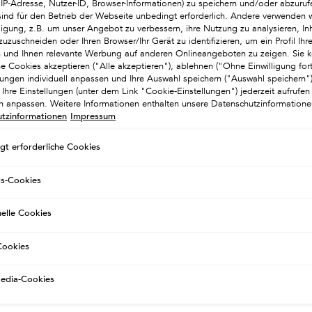
SKEN NACH HAARTYP
Gereizte oder empfindliche Kopfhaut
. IP-Adresse, Nutzer-ID, Browser-Informationen) zu speichern und/oder abzuruf
sind für den Betrieb der Webseite unbedingt erforderlich. Andere verwenden w
lligung, z.B. um unser Angebot zu verbessern, ihre Nutzung zu analysieren, Inh
zuzuschneiden oder Ihren Browser/Ihr Gerät zu identifizieren, um ein Profil Ihre
en und Ihnen relevante Werbung auf anderen Onlineangeboten zu zeigen. Sie k
he Cookies akzeptieren ("Alle akzeptieren"), ablehnen ("Ohne Einwilligung for
llungen individuell anpassen und Ihre Auswahl speichern ("Auswahl speichern
Ihre Einstellungen (unter dem Link "Cookie-Einstellungen") jederzeit aufrufen
ch anpassen. Weitere Informationen enthalten unsere Datenschutzinformatione
tzinformationen
Impressum
gt erforderliche Cookies
gs-Cookies
nelle Cookies
ookies
Media-Cookies
GE ÉNERGISANT
MASQUE HYDRA-APAISANT 