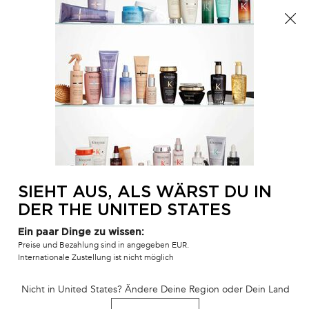
Der Sommer ist da! Eine Kosmetiktasche ab 100€ oder
eine Strandtasche ab 150€ gratis mit dem Code:
SUMMER 🏖️
0
MEIN
0 PR
SALONFINDER
WAR
Hauptinhalt
ZURÜCK ZU ZUHAUSE
SÉRUM ANTI-CHUTE FORTIFIANT
HAARKUR
3 - 5 Werktage
Auf Lager
SIEHT AUS, ALS WÄRST DU IN
Serum für die tägliche Anwendung, bremst den Prozess des
DER THE UNITED STATES
Haarausfalls und stärkt die Haarfaser bis in die Tiefe.
Ein paar Dinge zu wissen:
Preise und Bezahlung sind in angegeben EUR.
3.546 Personen haben vor Kurzem dieses Produkt angeschaut
Internationale Zustellung ist nicht möglich
Nicht in United States? Ändere Deine Region oder Dein Land
BESTSELLER