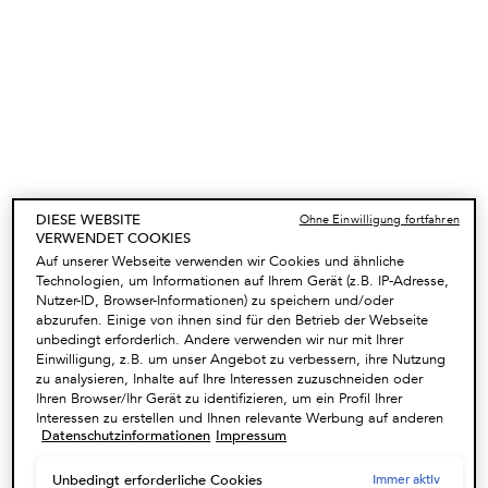
PFLEGERITUALE
Stellen Sie Ihre individuelle Routine zusammen und
erhalten Sie bis zu 20%* Rabatt mit dem Code:
ROUTINE !
NUTZEN
ONLINE-HAARDIAGNOSE
DIESE WEBSITE
Ohne Einwilligung fortfahren
Das Kérastase Online-Haardiagnosetool bringt Sie auf
VERWENDET COOKIES
den richtigen Weg zur perfekten Haarpflegeroutine.​
Auf unserer Webseite verwenden wir Cookies und ähnliche
HAARDIAGNOSE STARTEN
Technologien, um Informationen auf Ihrem Gerät (z.B. IP-Adresse,
Nutzer-ID, Browser-Informationen) zu speichern und/oder
abzurufen. Einige von ihnen sind für den Betrieb der Webseite
✔ Kostenloser Versand ab 55€ Einkaufswert und kostenlose Retouren
unbedingt erforderlich. Andere verwenden wir nur mit Ihrer
✔ 2 Proben nach Wahl gratis zu Ihrer Bestellung
Einwilligung, z.B. um unser Angebot zu verbessern, ihre Nutzung
zu analysieren, Inhalte auf Ihre Interessen zuzuschneiden oder
PFLEGELINIE GENESIS
Ihren Browser/Ihr Gerät zu identifizieren, um ein Profil Ihrer
Interessen zu erstellen und Ihnen relevante Werbung auf anderen
NIE MEHR ANGST VOR
Datenschutzinformationen
Impressum
Onlineangeboten zu zeigen. Sie können nicht erforderliche
HAARAUSFALL
Cookies akzeptieren ("Alle akzeptieren"), ablehnen ("Ohne
Einwilligung fortfahren") oder die Einstellungen individuell
Immer aktiv
Unbedingt erforderliche Cookies