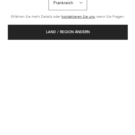
Erfahren Sie mehr Details oder
kontaktieren Sie uns,
wenn Sie Fragen.
LAND / REGION ÄNDERN
GLOSS ABSOLU
Filtern
(20 Produkte)
FILTER
FILTERMENÜ
BESTSELLER
BEST-SELLER