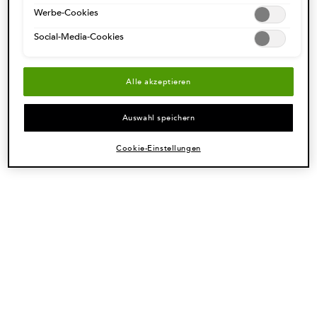
Datenschutzinformationen.
Werbe-Cookies
Social-Media-Cookies
Alle akzeptieren
Auswahl speichern
BAIN CRÈME HYDRA-GLAZE
Cookie-Einstellungen
Feuchtigkeitsspendendes Glanz-
Cremeshampoo für dickes, zu Frizz
neigendes Haar
Wählen Sie ein size aus
ZUM WARENKORB
Weg mit Frizz
HINZUFÜGEN
37,30 €
BAIN CRÈME HYDR
Entdecken Sie alle Tipps
(14,92 €/100 ml.)
von Kérastase für