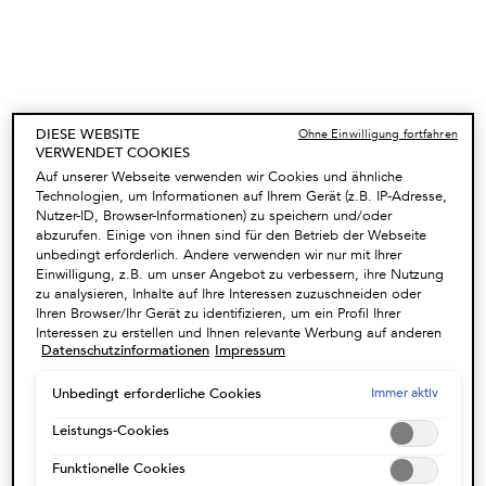
DIESE WEBSITE
Ohne Einwilligung fortfahren
VERWENDET COOKIES
Auf unserer Webseite verwenden wir Cookies und ähnliche
GLOSS ABSOLU -
INSTA GLAZE
Technologien, um Informationen auf Ihrem Gerät (z.B. IP-Adresse,
ENTDECKUNGSKOFFER​
CONDITIONER
Nutzer-ID, Browser-Informationen) zu speichern und/oder
Shampoo, Conditioner und
Insta Glaze ist ein
abzurufen. Einige von ihnen sind für den Betrieb der Webseite
Hitzeschutz in einer Box im
glanzverstärkender Conditioner für
Entdeckerformat Gloss Absolu für
langes, zu Frizz neigendes Haar.
unbedingt erforderlich. Andere verwenden wir nur mit Ihrer
Wählen Sie ein size aus
langes, zu Frizz neigendes Haar​
Seine Formel wurde speziell mit
Einwilligung, z.B. um unser Angebot zu verbessern, ihre Nutzung
Hyaluronsäure, Glykolsäure und
zu analysieren, Inhalte auf Ihre Interessen zuzuschneiden oder
Wildrosenextrakt aus der Auvergne
Ihren Browser/Ihr Gerät zu identifizieren, um ein Profil Ihrer
(Frankreich) angereichert - für
traumhaft schönes Haar.
Interessen zu erstellen und Ihnen relevante Werbung auf anderen
Datenschutzinformationen
Impressum
Onlineangeboten zu zeigen. Sie können nicht erforderliche
ZUM WARENKORB
ZUM WARENKORB
Cookies akzeptieren ("Alle akzeptieren"), ablehnen ("Ohne
HINZUFÜGEN
HINZUFÜGEN
47,80 €
51,50 €
Einwilligung fortfahren") oder die Einstellungen individuell
Immer aktiv
Unbedingt erforderliche Cookies
GLOSS ABSOLU - ENTDECKUNGSKOFFER​
INSTA GLAZE CON
anpassen und Ihre Auswahl speichern ("Auswahl speichern").
Zudem können Sie Ihre Einstellungen (unter dem Link "Cookie-
Leistungs-Cookies
(206,00 €/1l.)
Einstellungen") jederzeit aufrufen und nachträglich anpassen.
Funktionelle Cookies
Weitere Informationen enthalten unsere
NEU