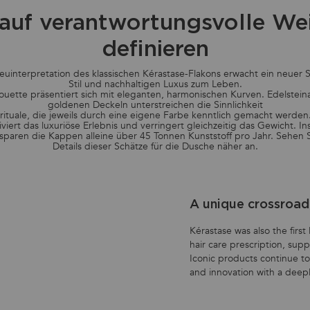
auf verantwortungsvolle We
definieren
Neuinterpretation des klassischen Kérastase-Flakons erwacht ein neuer S
Stil und nachhaltigen Luxus zum Leben.
ouette präsentiert sich mit eleganten, harmonischen Kurven. Edelstein
goldenen Deckeln unterstreichen die Sinnlichkeit
rituale, die jeweils durch eine eigene Farbe kenntlich gemacht werde
iviert das luxuriöse Erlebnis und verringert gleichzeitig das Gewicht. Ins
 sparen die Kappen alleine über 45 Tonnen Kunststoff pro Jahr. Sehen S
Details dieser Schätze für die Dusche näher an.
A unique crossroad 
Kérastase was also the first
hair care prescription, sup
Iconic products continue to
and innovation with a deepl