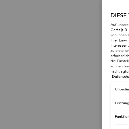
Ins
DIESE
Auf unsere
Gerät (z.B
von ihnen 
Ihrer Einwi
Interessen 
zu erstell
erforderlic
die Einste
können Sie 
nachträgli
Datenschu
Unbedin
Leistun
Funktio