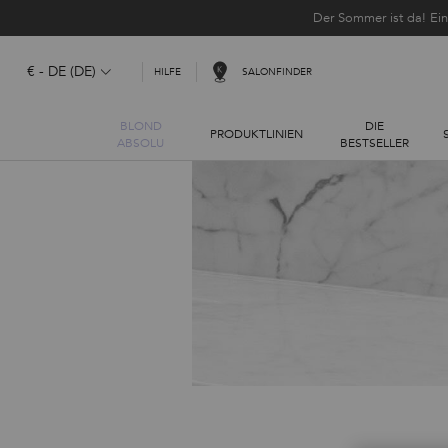
Der Sommer ist da! Ei
€ - DE (DE)
SALONFINDER
HILFE
BLOND
DIE
PRODUKTLINIEN
ABSOLU
BESTSELLER
Hauptinhalt