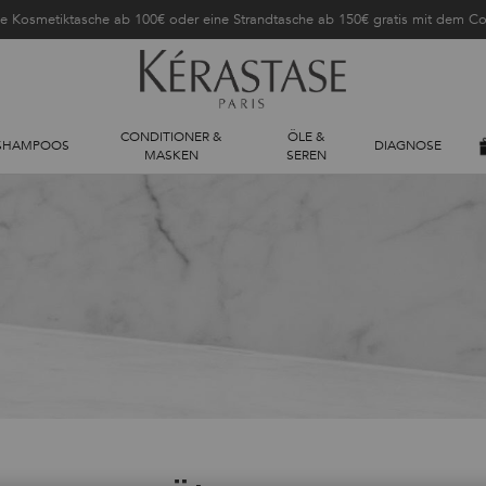
ne Kosmetiktasche ab 100€ oder eine Strandtasche ab 150€ gratis mit dem 
CONDITIONER &
ÖLE &
SHAMPOOS
DIAGNOSE
MASKEN
SEREN