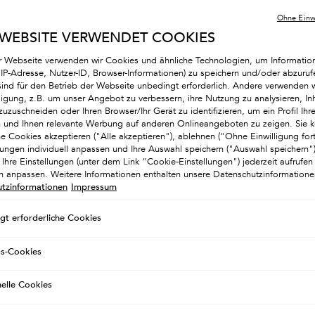
Über uns
Ohne Einwi
piriert von unserer intimen Kenntnis der modernen Frau, kreiert Kéras
 WEBSITE VERWENDET COOKIES
weiterhin maßgeschneiderte Produkte und Behandlungen, um dem
Wunsch nach einzigartigem Haar zu entsprechen.
r Webseite verwenden wir Cookies und ähnliche Technologien, um Informatio
. IP-Adresse, Nutzer-ID, Browser-Informationen) zu speichern und/oder abzuruf
sind für den Betrieb der Webseite unbedingt erforderlich. Andere verwenden w
lligung, z.B. um unser Angebot zu verbessern, ihre Nutzung zu analysieren, Inh
zuzuschneiden oder Ihren Browser/Ihr Gerät zu identifizieren, um ein Profil Ihre
en und Ihnen relevante Werbung auf anderen Onlineangeboten zu zeigen. Sie k
he Cookies akzeptieren ("Alle akzeptieren"), ablehnen ("Ohne Einwilligung for
llungen individuell anpassen und Ihre Auswahl speichern ("Auswahl speichern
Ihre Einstellungen (unter dem Link "Cookie-Einstellungen") jederzeit aufrufen
ch anpassen. Weitere Informationen enthalten unsere Datenschutzinformatione
tzinformationen
Impressum
gt erforderliche Cookies
gs-Cookies
nelle Cookies