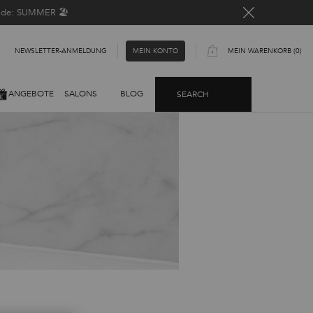
Code: SUMMER 🏖️
NEWSLETTER-ANMELDUNG​
MEIN WARENKORB
0
MEIN KONTO
0 PRODUKT
ANGEBOTE
SALONS
BLOG
SEARCH