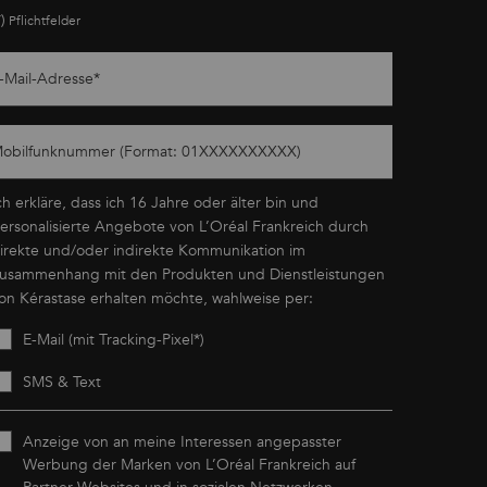
*)
Pflichtfelder
-Mail-Adresse
*
obilfunknummer (Format: 01XXXXXXXXXX)
ch erkläre, dass ich 16 Jahre oder älter bin und
ersonalisierte Angebote von L’Oréal Frankreich durch
irekte und/oder indirekte Kommunikation im
usammenhang mit den Produkten und Dienstleistungen
on Kérastase erhalten möchte, wahlweise per:
E-Mail (mit Tracking-Pixel*)
SMS & Text
Anzeige von an meine Interessen angepasster
Werbung der Marken von L’Oréal Frankreich auf