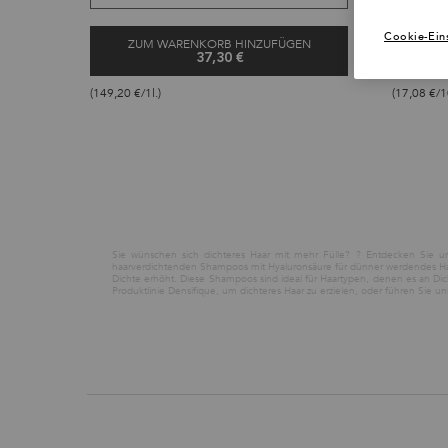
Cookie-Ein
ZUM WARENKORB HINZUFÜGEN
ZU
37,30 €
BAIN DIVALENT SHAMPOO
(149,20 €/1l.)
(17,08 €/1
Sie wünschen sich dichteres Haar mit mehr Fülle? ? Entdecken Sie u
haarverdichtenden Shampoos mit Hyaluronsäure für dünner werdendes Haar
Dichte erhöht. Diese Shampoos sind ideal für Haartypen, denen es an Di
Produktlinie Densifique, um dichteres Haar zu erzielen, oder führen Sie