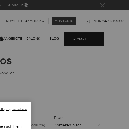
Code: SUMMER 🏖️
NEWSLETTER-ANMELDUNG​
MEIN WARENKORB
0
MEIN KONTO
0 PRODUKT
ANGEBOTE
SALONS
BLOG
SEARCH
os
ionellen
lligung fortfahren
Filtern
(7 Produkte)
nen auf Ihrem