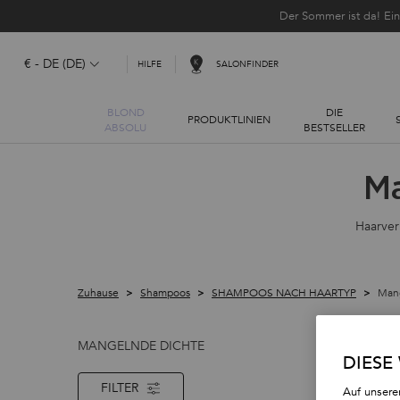
Der Sommer ist da! Ei
€ - DE (DE)
SALONFINDER
HILFE
BLOND
DIE
PRODUKTLINIEN
ABSOLU
BESTSELLER
Hauptinhalt
M
Haarver
Zuhause
Shampoos
SHAMPOOS NACH HAARTYP
Man
MANGELNDE DICHTE
DIESE
FILTER
Auf unsere
FILTERMENÜ