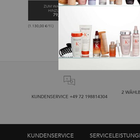
erhältlich und damit nachhaltiger. Es
ZUM WARENKORB
ZUM WARE
bietet eine fortschrittliche Leistung
HINZUFÜGEN
HINZUFÜ
für alle Haartypen: das Haar ist
geschützt, glänzend und
79,10 €
33,80
geschmeidig.
L'HUILE ORIGINALE NACHFÜLLBAR 75ML
BA
(1.130,00 €/1l.)
(135,20 €/1l.)
2 WÄHLB
KUNDENSERVICE +49 72 198814304
Fußzeilennavigation
KUNDENSERVICE
SERVICELEISTUN