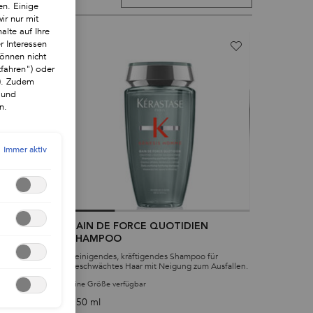
en. Einige
ir nur mit
alte auf Ihre
r Interessen
önnen nicht
tfahren") oder
"). Zudem
 und
n.
Immer aktiv
BAIN DE FORCE QUOTIDIEN
SHAMPOO
säure für
Reinigendes, kräftigendes Shampoo für
geschwächtes Haar mit Neigung zum Ausfallen.
Eine Größe verfügbar
250 ml