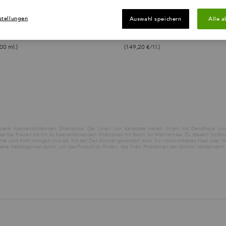
stellungen
Auswahl speichern
Alle a
M WARENKORB HINZUFÜGEN
ZUM WARENKORB HINZUFÜ
42,70 €
37,30 €
BAIN RÉGÉNÉRANT
BAIN DENS
00 ml.)
(149,20 €/1l.)
nsere haarverdichtenden Shampoos. Die Linien von Kérastase bieten Ihnen mit Densifique und
 bei Frauen bis hin zu haarverdickenden Shampoos mit Biotin für Männerhaar. Zu diesem Sortime
chte und Kraft mangelt und die mit der Zeit dünner geworden sind. Für voluminöseres Haar oder 
 unsere Haardiagnose durch, um das Produkt zu finden, das Ihren Problemen bei dünner werdendem H