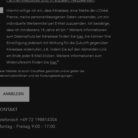
Partner-Websites und in sozialen Netzwerken
.
Hiermit willige ich ein, dass Kérastase, eine Marke der L’Oréal
France, meine personenbezogenen Daten verwendet, um mir
individuelle Werbemittel per E-Mail zuzusenden. Ich bestätige,
dass ich mindestens 18 Jahre alt bin.* Weitere Informationen
zum Datenschutz bei Kérastase finden Sie
hier.
Sie können Ihre
Einwilligung jederzeit mit Wirkung für die Zukunft gegenüber
Kérastase widerrufen, z.B. indem Sie auf den Abmelden-Link
am Ende jeder E-Mail klicken. Weitere Informationen zum
*
Widerrufsrecht finden Sie
hier.
iese Website ist durch Cloudflare geschützt und es gelten die
atenschutzrichtlinien und die Nutzungsbedingungen.
ANMELDEN
KONTAKT
elefonisch +49 72 198814304
ontag - Freitag 9:00 - 17:00
oder per E-Mail