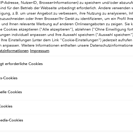
. IP-Adresse, Nutzer-ID, Browser-Informationen) zu speichern und/oder abzuruf
sind für den Betrieb der Webseite unbedingt erforderlich. Andere verwenden w
lligung, z.B. um unser Angebot zu verbessern, ihre Nutzung zu analysieren, Inh
zuzuschneiden oder Ihren Browser/Ihr Gerät zu identifizieren, um ein Profil Ihre
BESTSELLER
en und Ihnen relevante Werbung auf anderen Onlineangeboten zu zeigen. Sie k
he Cookies akzeptieren ("Alle akzeptieren"), ablehnen ("Ohne Einwilligung for
llungen individuell anpassen und Ihre Auswahl speichern ("Auswahl speichern
Ihre Einstellungen (unter dem Link "Cookie-Einstellungen") jederzeit aufrufen
ch anpassen. Weitere Informationen enthalten unsere Datenschutzinformatione
tzinformationen
Impressum
gt erforderliche Cookies
gs-Cookies
nelle Cookies
ÉGÉNÉRANT
BAIN DENSITÉ SHAMPOO
ookies
ierendes Anti-Aging-Shampoo für Haar
Verdichtendes Shampoo mit Hyaluron
n Anzeichen von Zeiterscheinungen
dünner werdendes Haar.
Media-Cookies
ie ein size aus
Wählen Sie ein size aus