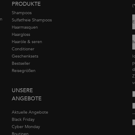
PRODUKTE
(
Shampoos
on
Sulfatfreie Shampoos
E
Haarmasquen
Haargloss
Haaröle & seren
M
Conditioner
Geschenksets
I
p
Bestseller
d
Reisegrößen
Z
v
UNSERE
ANGEBOTE
Aktuelle Angebote
Black Friday
Cyber Monday
Routinen