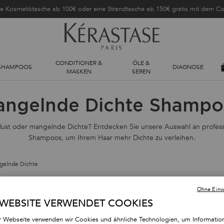
ne Kosmetiktasche ab 100€ oder eine Strandtasche ab 150€ gratis mit dem 
CONDITIONER &
ÖLE &
SHAMPOOS
DIAGNOSE
MASKEN
SEREN
angelnde Dichte Shampo
lust oder mangelnde Dichte? Entdecken Sie unsere Auswahl an profess
Shampoos, um Ihrem Haar mehr Dichte zu verleihen.
gelnde Dichte
Ohne Einwi
 WEBSITE VERWENDET COOKIES
r Webseite verwenden wir Cookies und ähnliche Technologien, um Informatio