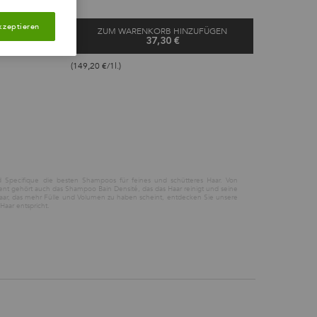
kzeptieren
GEN
ZUM WARENKORB HINZUFÜGEN
37,30 €
ITÉ SHAMPOO
BAIN DE FORCE QUOTIDIEN SHAM
(149,20 €/1l.)
 Specifique die besten Shampoos für feines und schütteres Haar. Von
nt gehört auch das Shampoo Bain Densité, das das Haar reinigt und seine
Haar, das mehr Fülle und Volumen zu haben scheint, entdecken Sie unsere
aar entspricht.