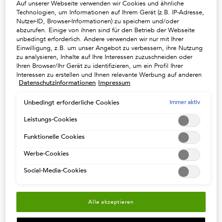
Auf unserer Webseite verwenden wir Cookies und ähnliche
Technologien, um Informationen auf Ihrem Gerät (z.B. IP-Adresse,
Nutzer-ID, Browser-Informationen) zu speichern und/oder
Wie pflegen Sie Ihre
abzurufen. Einige von ihnen sind für den Betrieb der Webseite
unbedingt erforderlich. Andere verwenden wir nur mit Ihrer
Locken?
Einwilligung, z.B. um unser Angebot zu verbessern, ihre Nutzung
zu analysieren, Inhalte auf Ihre Interessen zuzuschneiden oder
Ihren Browser/Ihr Gerät zu identifizieren, um ein Profil Ihrer
Lockiges Haar ist von Natur aus trocken und brüchig, manchmal
Interessen zu erstellen und Ihnen relevante Werbung auf anderen
spröde. Wenn wir es nicht verwöhnen, werden wir in kürzester
Datenschutzinformationen
Impressum
Onlineangeboten zu zeigen. Sie können nicht erforderliche
Cookies akzeptieren ("Alle akzeptieren"), ablehnen ("Ohne
Zeit die berühmte Kräuselung erleben, die Köpfe mit lockigem
Einwilligung fortfahren") oder die Einstellungen individuell
Immer aktiv
Unbedingt erforderliche Cookies
Haar oftmals verfolgt. Es ist daher notwendig, eine Routine für
anpassen und Ihre Auswahl speichern ("Auswahl speichern").
lockiges Haar zu etablieren, die diesem Problem ein Ende setzt.
Zudem können Sie Ihre Einstellungen (unter dem Link "Cookie-
Leistungs-Cookies
Das Erste, was Sie tun sollten, ist, die Haare nicht zu oft zu
Einstellungen") jederzeit aufrufen und nachträglich anpassen.
Funktionelle Cookies
waschen: Einmal pro Woche reicht aus, höchstens zweimal. Zu
Weitere Informationen enthalten unsere
Datenschutzinformationen.
häufiges Waschen greift die Haarstruktur und die Kopfhaut an,
Werbe-Cookies
besonders wenn sie trocken sind.
Social-Media-Cookies
Verwenden Sie ein mildes Shampoo und achten Sie auf eine
feuchtigkeitsspendende Wirkung. Die Grundinhaltsstoffe können
Alle akzeptieren
zum Beispiel Milch oder Kokos- oder Manuka-Öl sein wie das
sanfte
Bain Hydratation Douceur
. Seine Eigenschaften garantieren