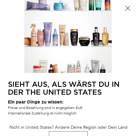
Der Sommer ist da! Eine Kosmetiktasche ab 100€ oder
eine Strandtasche ab 150€ gratis mit dem Code:
SUMMER 🏖️
0
MEIN
0 PR
SALONFINDER
WAR
Hauptinhalt
BLOND ABSOLU
PRODUKTLINIEN
DIE BESTSELLER
S
ZURÜCK ZU BLOG
SIEHT AUS, ALS WÄRST DU IN
DER THE UNITED STATES
Ein paar Dinge zu wissen:
Preise und Bezahlung sind in angegeben EUR.
Wie bekommt man
Internationale Zustellung ist nicht möglich
lockiges Haar und
Nicht in United States? Ändere Deine Region oder Dein Land