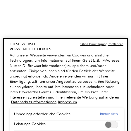
Kollektion zwei leistungsstarke Wirkstoffe in Profi-Qualität mit
fortschrittlicher Formulierung verwendet – kostbaren Manuka-
Honig und Ceramid. Möchten Sie Ihre Locken verwöhnen?
Entdecken Sie, wie und warum diese Inhaltsstoffe nährende
Superstars sind.
DIESE WEBSITE
Ohne Einwilligung fortfahren
VERWENDET COOKIES
Auf unserer Webseite verwenden wir Cookies und ähnliche
Manuka-Honig:
Die Vorteile
Technologien, um Informationen auf Ihrem Gerät (z.B. IP-Adresse,
Nutzer-ID, Browser-Informationen) zu speichern und/oder
Der aus Neuseeland stammende Manuka-Honig von Kérastase ist
abzurufen. Einige von ihnen sind für den Betrieb der Webseite
extrem reich an Mikronährstoffen, die Feuchtigkeit spenden und
unbedingt erforderlich. Andere verwenden wir nur mit Ihrer
den Glanz des Haars wiederherstellen. Der hochwirksame, seltene
Einwilligung, z.B. um unser Angebot zu verbessern, ihre Nutzung
zu analysieren, Inhalte auf Ihre Interessen zuzuschneiden oder
Honig ist für seine regenerativen Eigenschaften bekannt und hat
Ihren Browser/Ihr Gerät zu identifizieren, um ein Profil Ihrer
seinen Wert im Bereich der Medizin unter Beweis gestellt.
Interessen zu erstellen und Ihnen relevante Werbung auf anderen
Datenschutzinformationen
Impressum
Onlineangeboten zu zeigen. Sie können nicht erforderliche
Cookies akzeptieren ("Alle akzeptieren"), ablehnen ("Ohne
Einwilligung fortfahren") oder die Einstellungen individuell
Immer aktiv
Unbedingt erforderliche Cookies
anpassen und Ihre Auswahl speichern ("Auswahl speichern").
Zudem können Sie Ihre Einstellungen (unter dem Link "Cookie-
Leistungs-Cookies
Einstellungen") jederzeit aufrufen und nachträglich anpassen.