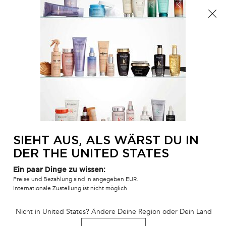
Der Sommer ist da! Eine Kosmetiktasche ab 100€ oder
eine Strandtasche ab 150€ gratis mit dem Code:
SUMMER 🏖️
0
MEIN
0 PR
SALONFINDER
WAR
Hauptinhalt
BLOND ABSOLU
PRODUKTLINIEN
DIE BESTSELLER
S
ZURÜCK ZU BLOG
SIEHT AUS, ALS WÄRST DU IN
DER THE UNITED STATES
Die
Ein paar Dinge zu wissen:
Preise und Bezahlung sind in angegeben EUR.
lockenfreundlichen
Internationale Zustellung ist nicht möglich
Inhaltsstoffe, die Sie
Nicht in United States? Ändere Deine Region oder Dein Land