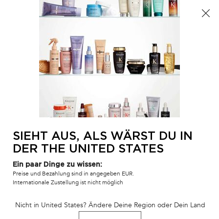
Der Sommer ist da! Eine Kosmetiktasche ab 100€ oder
eine Strandtasche ab 150€ gratis mit dem Code:
SUMMER 🏖️
0
MEIN
0 PR
SALONFINDER
WAR
Hauptinhalt
ZURÜCK
HAAR-GLOSS
SIEHT AUS, ALS WÄRST DU IN
DER THE UNITED STATES
Ein paar Dinge zu wissen:
Preise und Bezahlung sind in angegeben EUR.
Internationale Zustellung ist nicht möglich
Nicht in United States? Ändere Deine Region oder Dein Land