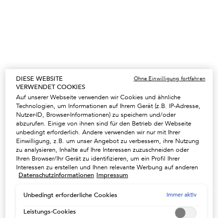
Pflegecreme für dickes, zu Frizz
Glaze Drops von Kerastase ist ein
neigendes Haar
feines, duftendes Haaröl für langes,
zu Frizz neigendes Haar, das Glanz
Wählen Sie ein size aus
Eine Größe verfügbar
und Geschmeidigkeit benötigt.
Seine Formel wurde speziell mit
45ml
Wildrosenextrakt aus der Auvergne
(Frankreich) angereichert - für
traumhaft schönes Haar mit einem
leichten Finish.
ZUM WARENKORB
ZUM WARENKORB
DIESE WEBSITE
Ohne Einwilligung fortfahren
HINZUFÜGEN
HINZUFÜGEN
VERWENDET COOKIES
56,40 €
53,30 €
FRIZZ-GLAZE CREAM
HUILE GLAZE DRO
Auf unserer Webseite verwenden wir Cookies und ähnliche
Technologien, um Informationen auf Ihrem Gerät (z.B. IP-Adresse,
(22,56 €/100 ml.)
(1.184,44 €/1l.)
Nutzer-ID, Browser-Informationen) zu speichern und/oder
abzurufen. Einige von ihnen sind für den Betrieb der Webseite
NEU
unbedingt erforderlich. Andere verwenden wir nur mit Ihrer
Einwilligung, z.B. um unser Angebot zu verbessern, ihre Nutzung
zu analysieren, Inhalte auf Ihre Interessen zuzuschneiden oder
Ihren Browser/Ihr Gerät zu identifizieren, um ein Profil Ihrer
Interessen zu erstellen und Ihnen relevante Werbung auf anderen
Datenschutzinformationen
Impressum
Onlineangeboten zu zeigen. Sie können nicht erforderliche
Cookies akzeptieren ("Alle akzeptieren"), ablehnen ("Ohne
Einwilligung fortfahren") oder die Einstellungen individuell
Immer aktiv
Unbedingt erforderliche Cookies
anpassen und Ihre Auswahl speichern ("Auswahl speichern").
Zudem können Sie Ihre Einstellungen (unter dem Link "Cookie-
Leistungs-Cookies