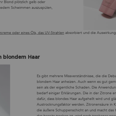
r Blond plötzlich gelb oder
ch jedem Schwimmen auszuspülen,
zcreme oder eines Öls, das UV-Strahlen
absorbiert und die Auswirkunge
on blondem Haar
Es gibt mehrere Missverständnisse, die die Deb
blondem Haar anheizen. Auch wenn es gut gemei
sein als der eigentliche Schaden. Die Anwendun
bedarf einiger Erklärungen. Die in der Zitrone e
dafür, dass blondes Haar aufgehellt wird und gl
Austrocknungsfaktor werden. Zitronensäure in K
die äußere Schuppenschicht an und macht das H
das bereits trocken ist, wird noch trockener we