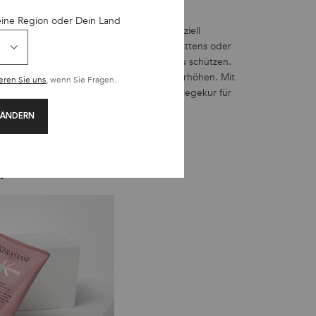
eine Region oder Dein Land
lätten sind.
Nectar Thermique
wurde speziell
den die schädlichen Auswirkungen des Glättens oder
enfalls zu empfehlen, um die Haarfaser zu schützen.
das Haar zu umhüllen und seinen Glanz zu erhöhen. Mit
eren Sie uns,
wenn Sie Fragen.
t mit Kokosnussöl ist es sowohl eine Pflegekur für
 ÄNDERN
n