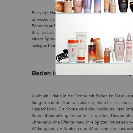
Balayage Haar ist geschwächtes Haar. Daher sollten Si
entwickelt, um das Haar vor heißen Styling-Geräten 
Föhnens auf die äußere Schuppenschicht verringern.
Ihre revitalisierenden Wirkstoffe reduzieren Frizz un
einem
Spray für lockiges Haar
können Sie auch bei blo
lockiges blondes Haar als auch eine Styling-Hilfe.
Baden im Meer mit blonder Balay
Auch ein Urlaub in der Sonne mit Baden im Meer kan
Sie gerne in der Sonne faulenzen, ohne Ihr Haar zu sch
Haarschäden. Die Sonne wird die Highlights Ihrer Str
Sonnenbestrahlung immer heller werden. Dies ist ehe
ultra-natürliche Effekte mag. Ihre Spitzen hingegen 
Wirkung von UV-Strahlen und Wind schneller austroc