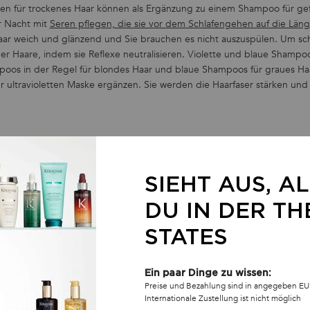
ren für trockenes Haar können als Ergänzung zu einem Shampoo für ge
r Nacht mit
Seren pflegen, die sie vor dem Schlafengehen auf die Län
aar weich und glänzend und Sie brauchen es nicht auszuspülen. Um sc
r Haare, indem sie Reflexe neutralisieren. Violette und blaue Shampo
poos in der Regel für blondes Haar und blaue Shampoos für graues Ha
r ultravioletten Maske ergänzen. Sie werden die Haarfaser stärken und 
alayage Blond beim Föhnen schütz
SIEHT AUS, A
DU IN DER TH
STATES
Ein paar Dinge zu wissen:
Preise und Bezahlung sind in angegeben EU
Internationale Zustellung ist nicht möglich