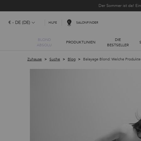
Der Sommer ist da! Ei
€ - DE (DE)
SALONFINDER
HILFE
BLOND
DIE
PRODUKTLINIEN
ABSOLU
BESTSELLER
Hauptinhalt
Zuhause
Suche
Blog
Balayage Blond: Welche Produkte