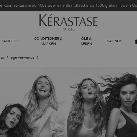
ne Kosmetiktasche ab 100€ oder eine Strandtasche ab 150€ gratis mit dem 
CONDITIONER &
ÖLE &
SHAMPOOS
DIAGNOSE
MASKEN
SEREN
 zur Pflege verwenden?