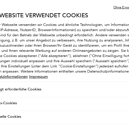
Ohne Einwi
 WEBSITE VERWENDET COOKIES
r Webseite verwenden wir Cookies und ähnliche Technologien, um Informatio
 Welche Produkte zur P
. IP-Adresse, Nutzer-ID, Browser-Informationen) zu speichern und/oder abzuruf
sind für den Betrieb der Webseite unbedingt erforderlich. Andere verwenden w
lligung, z.B. um unser Angebot zu verbessern, ihre Nutzung zu analysieren, Inh
e zu begeistern, die ihr Haar aufhellen wollen. Es
zuzuschneiden oder Ihren Browser/Ihr Gerät zu identifizieren, um ein Profil Ihre
en und Ihnen relevante Werbung auf anderen Onlineangeboten zu zeigen. Sie k
t weniger anspruchsvoll als eine einfache Färbung 
he Cookies akzeptieren ("Alle akzeptieren"), ablehnen ("Ohne Einwilligung for
s ist unübertroffen, wenn es darum geht, graue H
llungen individuell anpassen und Ihre Auswahl speichern ("Auswahl speichern
Ihre Einstellungen (unter dem Link "Cookie-Einstellungen") jederzeit aufrufen
verleihen. Einzige Einschränkung: Es muss regelmäß
ch anpassen. Weitere Informationen enthalten unsere Datenschutzinformatione
en können. Welche Produkte werden verwendet, um 
tzinformationen
Impressum
 die Lupe.
gt erforderliche Cookies
gs-Cookies
hampoo für die Pflege von Balaya
nelle Cookies