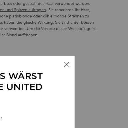
färbtes oder gesträhntes Haar verwendet werden.
gen und Spitzen auftragen
. Sie reparieren Ihr Haar,
höne platinblonde oder kühle blonde Strähnen zu
os haben die gleiche Wirkung. Sie sind unter beiden
ar verwenden. Um die Vorteile dieser Waschpflege zu
Ihr Blond auffrischen.
en
LS WÄRST
E UNITED
R.