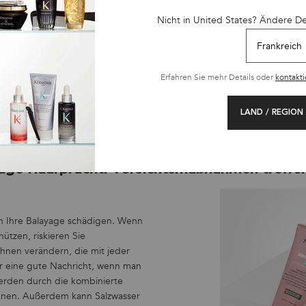
Nicht in United States? Ändere D
e es vor Hitze schützen, vor allem wenn Sie ein Fan von Föhnen oder G
zu schützen. Sie geben strapazierten Spitzen neue Spannkraft und wer
Hitzeschutzsprays
, die auf das trockene Haar gesprüht werden, sind eb
d statische Aufladung. Diese Sprays sind mit Keratin angereichert, um 
Erfahren Sie mehr Details oder
kontakti
ndem Haar die Locken neu formen, ohne es zu beschweren. Angereicher
LAND / REGION
age Haarpracht: Vorsichtsmaßnahmen treffe
n Ihre Balayage schädigen. Wenn
ützen, riskieren Sie
ähnen verändern, die mit jeder
r eine gute Nachricht, wenn man
werden durch die kombinierte
knen. Außerdem kann Salzwasser