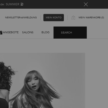
Code: SUMMER 🏖️
NEWSLETTER-ANMELDUNG​
MEIN WARENKORB
0
MEIN KONTO
0 PRODUKT
ANGEBOTE
SALONS
BLOG
SEARCH