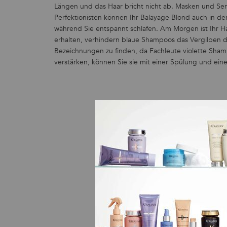
Längen und das Haar bricht nicht ab. Masken und Se
Perfektionisten können Ihr Balayage Blond auch in de
während Sie entspannt schlafen. Am Morgen ist Ihr H
erhalten, verhindern blaue Shampoos das Vergilben de
Bezeichnungen zu finden, da Fachleute violette Sham
verstärken, können Sie sie mit einer Spülung und eine
B