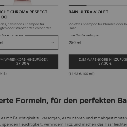
RICHE CHROMA RESPECT
BAIN ULTRA-VIOLET
POO
ndes, nährendes Shampoo für
Violettes Shampoo für blondes oder h
gtes oder strapaziertes coloriertes
Haar
e intensiv nährende Formulierung
 Sie ein size aus
Eine Größe verfügbar
ttleres bis dickes Haar und schützt
hrt gleichzeitig seine Farbe.
250 ml
.
UM WARENKORB HINZUFÜGEN
ZUM WARENKORB HINZUFÜG
37,30 €
37,30 €
O
BAIN RICHE CHROMA RESPECT SHAMPOO
BAIN ULTRA
/1l.)
(14,92 €/100 ml.)
rte Formeln, für den perfekten Bal
 es mit Feuchtigkeit zu versorgen, es zu nähren und mit abgestimmte
e, spenden Feuchtigkeit, verhindern Frizz und machen das Haar leicht