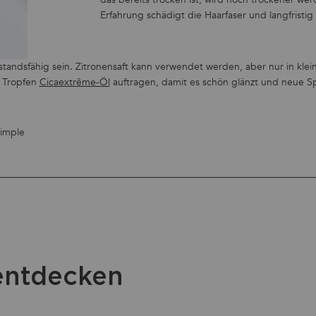
Erfahrung schädigt die Haarfaser und langfristig
andsfähig sein. Zitronensaft kann verwendet werden, aber nur in kle
r Tropfen
Cicaextrême-Öl
auftragen, damit es schön glänzt und neue Sp
f Whatsapp
entdecken