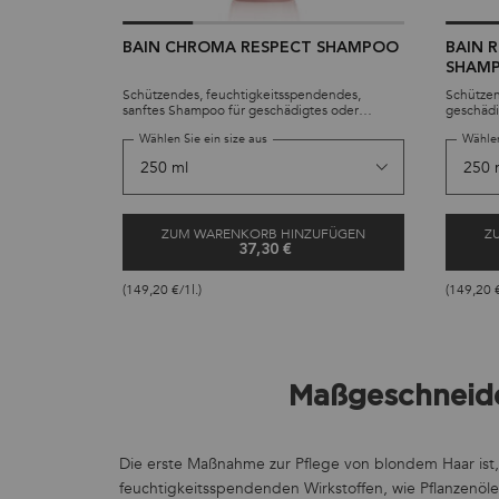
BAIN CHROMA RESPECT SHAMPOO
BAIN 
SHAM
Schützendes, feuchtigkeitsspendendes,
Schütze
sanftes Shampoo für geschädigtes oder
geschädi
strapaziertes coloriertes Haar. Die leichte, aber
Haar. Di
Wählen Sie ein size aus
Wählen
extrem feuchtigkeitsspendende Formulierung
pflegt mi
bewahrt die Farbe von feinem bis mitteldickem
und bewa
Haar. Sulfatfrei.
Sulfatfrei
ZUM WARENKORB HINZUFÜGEN
Z
37,30 €
BAIN CHROMA RESPECT SHAMPO
(149,20 €/1l.)
(149,20 €
Maßgeschneide
Die erste Maßnahme zur Pflege von blondem Haar ist,
feuchtigkeitsspendenden Wirkstoffen, wie Pflanzenöl