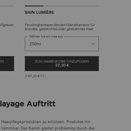
BAIN LUMIÈRE
ellgraues
Feuchtigkeitsspendendes Glanzshampoo für
blondes, gebleichtes oder gesträhntes Haar.
Wählen Sie ein size aus
EN
ZUM WARENKORB HINZUFÜGEN
37,30 €
-VIOLET
BAIN LUMIÈRE
(149,20 €/1l.)
ayage Auftritt
n Haarpflegeprodukten zu schützen. Produkte mit
er kämmbar. Der Kamm gleitet problemlos durch die