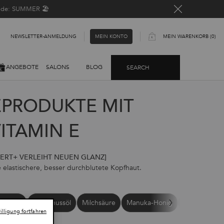
Code: SUMMER 🏖️
NEWSLETTER-ANMELDUNG​
MEIN WARENKORB
0
MEIN KONTO
0 PRODUKT
ANGEBOTE
SALONS
BLOG
SEARCH
EPRODUKTE MIT
ITAMIN E
ERT+ VERLEIHT NEUEN GLANZ]
e elastischere, besser durchblutete Kopfhaut.
cinamid
Kokosnussöl
Milchsäure
Manuka-Honig
Salicylsäure
lligung fortfahren