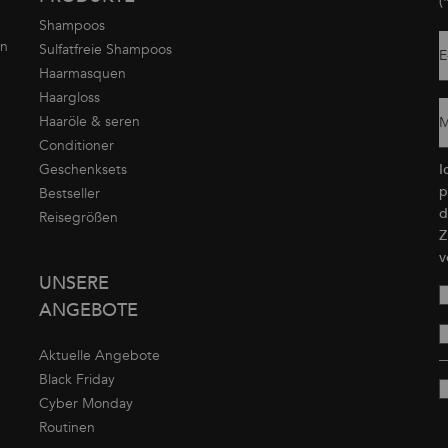
(
Shampoos
on
Sulfatfreie Shampoos
E
Haarmasquen
Haargloss
Haaröle & seren
M
Conditioner
Geschenksets
I
p
Bestseller
d
Reisegrößen
Z
v
UNSERE
ANGEBOTE
Aktuelle Angebote
Black Friday
Cyber Monday
Routinen