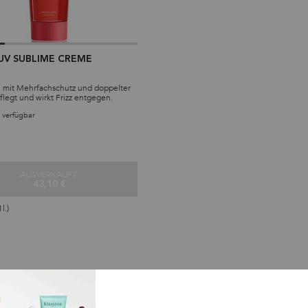
UV SUBLIME CREME
 mit Mehrfachschutz und doppelter
flegt und wirkt Frizz entgegen.
 verfügbar
AUSVERKAUFT
43,10 €
CRÈME UV SUBLIME CREME
l.)