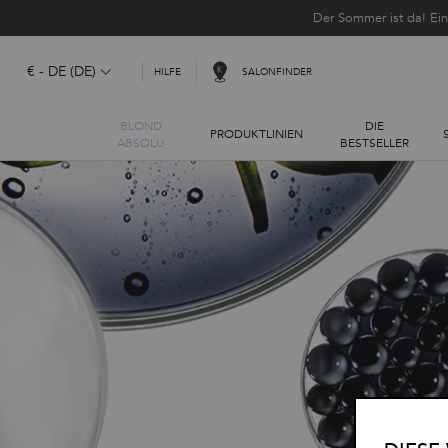
Der Sommer ist da! Ei
€ - DE (DE)
SALONFINDER
HILFE
BLOND
DIE
PRODUKTLINIEN
ABSOLU
BESTSELLER
Hauptinhalt