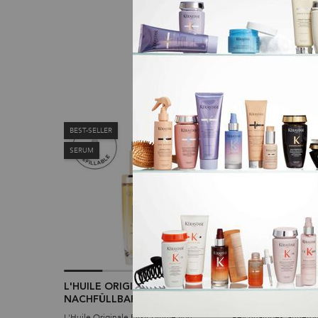
BEST-SELLER
BEST-SELLER
SERUM
L'HUILE ORIGINALE
BAIN SATIN RICH
NACHFÜLLBAR 75ML
L'Huile Originale Elixir Ultime von
Reichhaltiges, außeror