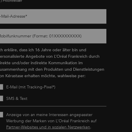
*)
Pflichtfelder
-Mail-Adresse
*
obilfunknummer (Format: 01XXXXXXXXXX)
ch erkläre, dass ich 16 Jahre oder älter bin und
ersonalisierte Angebote von L’Oréal Frankreich durch
irekte und/oder indirekte Kommunikation im
usammenhang mit den Produkten und Dienstleistungen
on Kérastase erhalten möchte, wahlweise per:
E-Mail (mit Tracking-Pixel*)
SMS & Text
Anzeige von an meine Interessen angepasster
Werbung der Marken von L’Oréal Frankreich auf
Partner-Websites und in sozialen Netzwerken
.