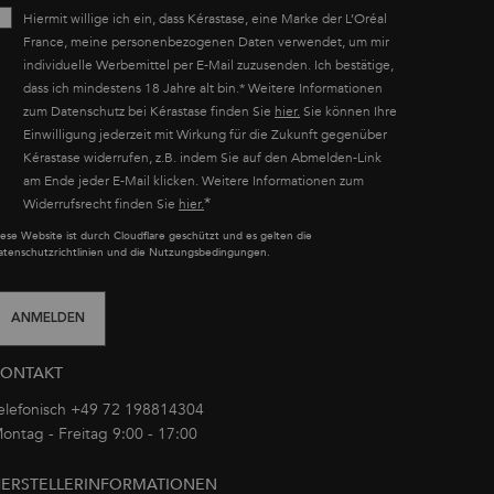
Hiermit willige ich ein, dass Kérastase, eine Marke der L’Oréal
France, meine personenbezogenen Daten verwendet, um mir
individuelle Werbemittel per E-Mail zuzusenden. Ich bestätige,
dass ich mindestens 18 Jahre alt bin.* Weitere Informationen
zum Datenschutz bei Kérastase finden Sie
hier.
Sie können Ihre
Einwilligung jederzeit mit Wirkung für die Zukunft gegenüber
Kérastase widerrufen, z.B. indem Sie auf den Abmelden-Link
am Ende jeder E-Mail klicken. Weitere Informationen zum
*
Widerrufsrecht finden Sie
hier.
iese Website ist durch Cloudflare geschützt und es gelten die
atenschutzrichtlinien und die Nutzungsbedingungen.
ANMELDEN
KONTAKT
elefonisch +49 72 198814304
ontag - Freitag 9:00 - 17:00
oder per E-Mail
ERSTELLERINFORMATIONEN