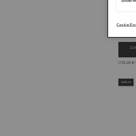
Social-
Nährendes
pflegt und
Eine Größe
Cookie-Ein
250 ml
ZU
(135,20 €/1
SERUM