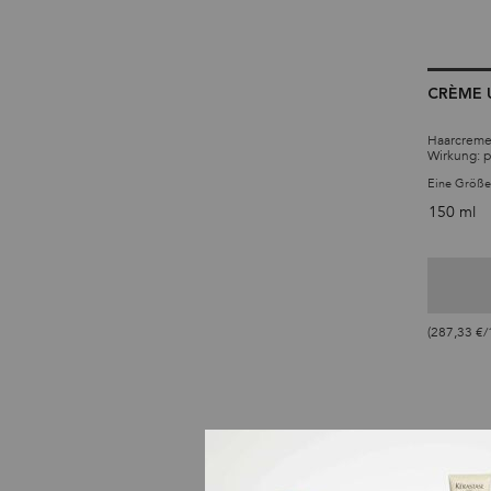
CRÈME 
Haarcreme
Wirkung: p
Eine Größe
150 ml
(287,33 €/1