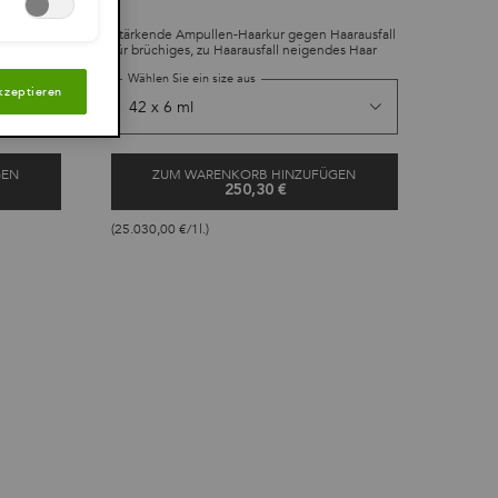
 nährt das
Stärkende Ampullen-Haarkur gegen Haarausfall
für brüchiges, zu Haarausfall neigendes Haar
Wählen Sie ein size aus
kzeptieren
GEN
ZUM WARENKORB HINZUFÜGEN
250,30 €
RÈS-SOLEIL MASKE
CURE ANTI-CHUTE
(25.030,00 €/1l.)