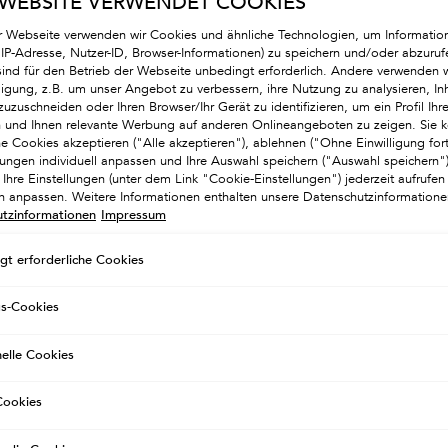
 WEBSITE VERWENDET COOKIES
WEITERE INFORMATIONEN
＋
r Webseite verwenden wir Cookies und ähnliche Technologien, um Informatio
. IP-Adresse, Nutzer-ID, Browser-Informationen) zu speichern und/oder abzuruf
sind für den Betrieb der Webseite unbedingt erforderlich. Andere verwenden w
lligung, z.B. um unser Angebot zu verbessern, ihre Nutzung zu analysieren, Inh
zuzuschneiden oder Ihren Browser/Ihr Gerät zu identifizieren, um ein Profil Ihre
en und Ihnen relevante Werbung auf anderen Onlineangeboten zu zeigen. Sie k
he Cookies akzeptieren ("Alle akzeptieren"), ablehnen ("Ohne Einwilligung for
llungen individuell anpassen und Ihre Auswahl speichern ("Auswahl speichern
Ihre Einstellungen (unter dem Link "Cookie-Einstellungen") jederzeit aufrufen
ch anpassen. Weitere Informationen enthalten unsere Datenschutzinformatione
tzinformationen
Impressum
gt erforderliche Cookies
gs-Cookies
nelle Cookies
ookies
PRÈS-SOLEIL SHAMPOO
MASQUE APRÈS-SOLEIL MAS