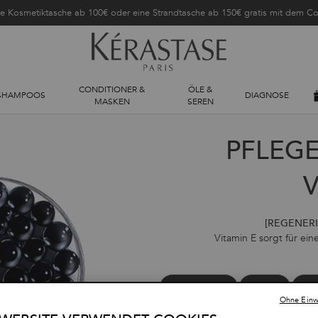
ne Kosmetiktasche ab 100€ oder eine Strandtasche ab 150€ gratis mit dem 
CONDITIONER &
ÖLE &
SHAMPOOS
DIAGNOSE
MASKEN
SEREN
PFLEG
V
[REGENERI
Vitamin E sorgt für ein
Hyaluronsäure
Tonerde
Nia
Ohne Einwi