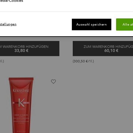
Media-Cookies
 Aftersun-Shampoo, das das Haar
Revitalisierende Aftersun-Haarmaske,
 ihm neue Geschmeidigkeit schenkt.
der Sonne ausgesetzte Haar intensiv.
 verfügbar
Eine Größe verfügbar
stellungen
Auswahl speichern
Alle a
200 ml
M WARENKORB HINZUFÜGEN
ZUM WARENKORB HINZUFÜ
33,80 €
60,10 €
BAIN APRÈS-SOLEIL SHAMPOO
MASQUE AP
l.)
(300,50 €/1l.)