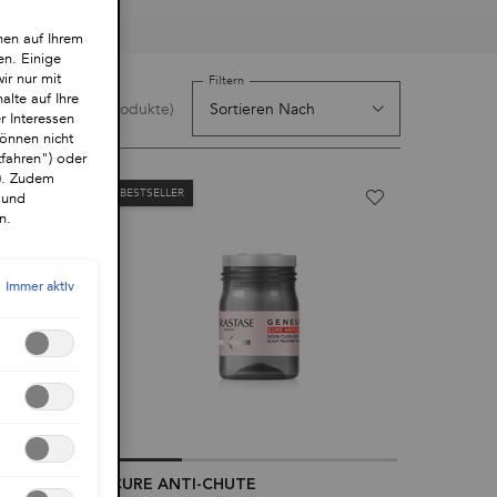
nen auf Ihrem
en. Einige
ir nur mit
Filtern
alte auf Ihre
(5 Produkte)
r Interessen
önnen nicht
tfahren") oder
"). Zudem
BESTSELLER
 und
n.
Immer aktiv
KE
CURE ANTI-CHUTE