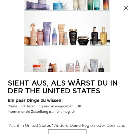
Der Sommer ist da! Eine Kosmetiktasche ab 100€ oder
eine Strandtasche ab 150€ gratis mit dem Code:
SUMMER 🏖️
0
MEIN
0 PR
SALONFINDER
WAR
Hauptinhalt
ZURÜCK ZU ZUHAUSE
TRIO CHRONOLOGISTE
3 - 5 Werktage
Auf Lager
-10 %, wenn Sie dieses Ritual Ihrem Warenkorb mit dem Code
EXPERT hinzufügen
SIEHT AUS, ALS WÄRST DU IN
Rituel de soins régénérant pour un brushing parfait –
DER THE UNITED STATES
Regenerierendes Pflegeritual für eine perfekte Fönfrisur
Ein paar Dinge zu wissen:
155 Personen haben vor Kurzem dieses Produkt angeschaut
Preise und Bezahlung sind in angegeben EUR.
Internationale Zustellung ist nicht möglich
Nicht in United States? Ändere Deine Region oder Dein Land