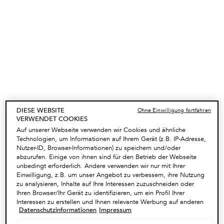
+
BAIN RÉGÉNÉRANT
Revitalisierendes Anti-Aging-Shampoo für
42,70 €
Haar mit ersten Anzeichen von
Zeiterscheinungen
(17,08 €/100 ml.)
Menge
−
+
DIESE WEBSITE
Ohne Einwilligung fortfahren
VERWENDET COOKIES
Auf unserer Webseite verwenden wir Cookies und ähnliche
250 ml
Technologien, um Informationen auf Ihrem Gerät (z.B. IP-Adresse,
Nutzer-ID, Browser-Informationen) zu speichern und/oder
abzurufen. Einige von ihnen sind für den Betrieb der Webseite
unbedingt erforderlich. Andere verwenden wir nur mit Ihrer
42,70 €
―
ADD TO CART
BAIN RÉGÉNÉRAN
Einwilligung, z.B. um unser Angebot zu verbessern, ihre Nutzung
zu analysieren, Inhalte auf Ihre Interessen zuzuschneiden oder
+
Ihren Browser/Ihr Gerät zu identifizieren, um ein Profil Ihrer
Interessen zu erstellen und Ihnen relevante Werbung auf anderen
Datenschutzinformationen
Impressum
Onlineangeboten zu zeigen. Sie können nicht erforderliche
OVERNIGHT YOUTH SERUM
Cookies akzeptieren ("Alle akzeptieren"), ablehnen ("Ohne