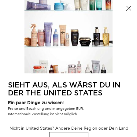
Der Sommer ist da! Eine Kosmetiktasche ab 100€ oder
eine Strandtasche ab 150€ gratis mit dem Code:
SUMMER 🏖️
0
MEIN
0 PR
SALONFINDER
WAR
Hauptinhalt
SULFATFREIE SHAMPOOS
Filtern
(8 Produkte)
FILTER
FILTERMENÜ
BEST-SELLER
BEST-SELLER
SIEHT AUS, ALS WÄRST DU IN
DER THE UNITED STATES
Ein paar Dinge zu wissen:
Preise und Bezahlung sind in angegeben EUR.
Internationale Zustellung ist nicht möglich
Nicht in United States? Ändere Deine Region oder Dein Land
BAIN DÉCALCIFIANT
BAIN HYDRATATION