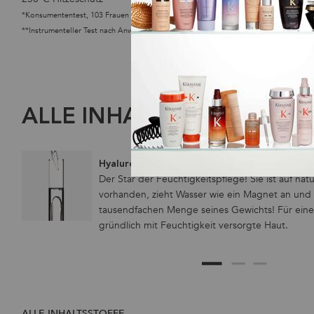
*Konsumententest, 103 Frauen nach Anwendung von Shampoo, Conditioner, Spray
**Instrumenteller Test nach Anwendung des Sprays
ALLE INHALTSSTOFFE
Hyaluronsäure:
Der Star der Feuchtigkeitspflege! Sie ist auf nat
vorhanden, zieht Wasser wie ein Magnet an und b
tausendfachen Menge seines Gewichts! Für eine
gründlich mit Feuchtigkeit versorgte Haut.
ALLE INHALTSSTOFFE