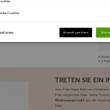
ookies
Media-Cookies
stellungen
Auswahl speichern
Alle a
✔ Kosten
✔ 2 Prob
TRETEN SIE EIN 
Anti-Frizz Glaze Milk von Kérastase 
Frizz neigendes Haar. Seine Formel
aus der Auvergn
Wildrosenextrakt
Haar.