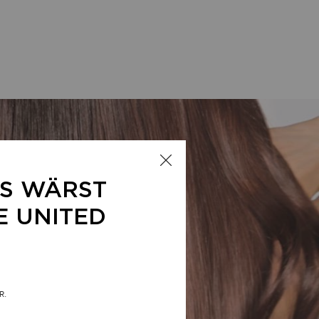
LS WÄRST
E UNITED
R.