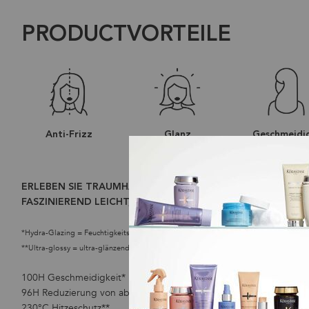
PRODUCTVORTEILE
Anti-Frizz
Glanz
Geschmeidi
ERLEBEN SIE TRAUMHAAR MIT DER ERSTEN HYDRA-GLAZIN
FASZINIEREND LEICHT, GESCHMEIDIG UND MIT ULTRA-GLA
*Hydra-Glazing = Feuchtigkeitsspendende Glanzpflege.
**Ultra-glossy = ultra-glänzend. Verbrauchertest nach Anwendung von Shampoo + 
100H Geschmeidigkeit*
96H Reduzierung von abstehenden Härchen*
230°C Hitzeschutz**