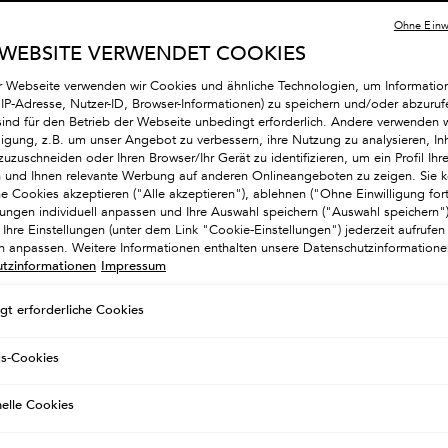
Menge
Ohne Einwi
 WEBSITE VERWENDET COOKIES
−
r Webseite verwenden wir Cookies und ähnliche Technologien, um Informatio
. IP-Adresse, Nutzer-ID, Browser-Informationen) zu speichern und/oder abzuruf
sind für den Betrieb der Webseite unbedingt erforderlich. Andere verwenden w
lligung, z.B. um unser Angebot zu verbessern, ihre Nutzung zu analysieren, Inh
zuzuschneiden oder Ihren Browser/Ihr Gerät zu identifizieren, um ein Profil Ihre
en und Ihnen relevante Werbung auf anderen Onlineangeboten zu zeigen. Sie k
he Cookies akzeptieren ("Alle akzeptieren"), ablehnen ("Ohne Einwilligung for
llungen individuell anpassen und Ihre Auswahl speichern ("Auswahl speichern
Ihre Einstellungen (unter dem Link "Cookie-Einstellungen") jederzeit aufrufen
ch anpassen. Weitere Informationen enthalten unsere Datenschutzinformatione
tzinformationen
Impressum
gt erforderliche Cookies
gs-Cookies
nelle Cookies