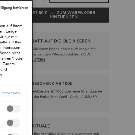
lligung fortfahren
57,80 €
―
ZUM WARENKORB
+
HINZUFÜGEN
SPRAY ANTI-FRIZZ GLAZE 
nen auf Ihrem
en. Einige
ir nur mit
20% RABATT AUF DIE ÖLE & SEREN
alte auf Ihre
r Interessen
Schenken Sie Ihrem Haar einen Hauch Magie mit
önnen nicht
unseren einzigartigen Pflegeprodukten. CODE:
tfahren") oder
SERUM -
NUTZEN
"). Zudem
 und
n.
UNSER GESCHENK AB 100€
Eine Kosmetiktasche ab 100€ oder eine Strandtasche
Immer aktiv
ab 150€ in der Farbe Ihrer Wahl - Code : SUMMER
NUTZEN
PFLEGERITUALE
Stellen Sie Ihre individuelle Routine zusammen und