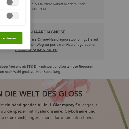
erhalten Sie bis zu 20%* Rabatt mit dem Code:
ROUTINE !
NUTZEN
ONLINE-HAARDIAGNOSE
kzeptieren
Das Kérastase Online-Haardiagnosetool bringt Sie auf
den richtigen Weg zur perfekten Haarpflegeroutine.​
HAARDIAGNOSE STARTEN
loser Versand ab 55€ Einkaufswert und kostenlose Retouren
en nach Wahl gratis zu Ihrer Bestellung
IN DIE WELT DES GLOSS
ist ein
für langes, zu
bändigendes All-in-1-Glanzspray
 wurde speziell mit
Hyaluronsäure, Glykolsäure und
e (Frankreich) angereichert - für traumhaft schönes