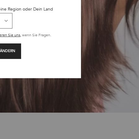
eine Region oder Dein Land
eren Sie uns,
wenn Sie Fragen.
 ÄNDERN
 bemerkenswerten Peeling-Eigenschaften. Da sie tief in
kann, entfernt sie abgestorbene Hautzellen und
ld, so dass der Teint mehr Leuchtkraft erhält.