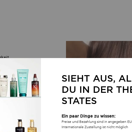
gkeit
SIEHT AUS, A
G* PFLEGE:
DU IN DER TH
NZ**, OHNE FRIZZ
STATES
Pflegespülung + Öl, 104 Teilnehmer
Ein paar Dinge zu wissen:
Preise und Bezahlung sind in angegeben EU
Internationale Zustellung ist nicht möglich