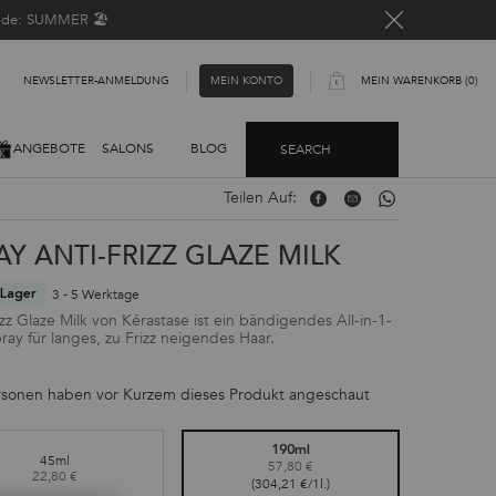
Code: SUMMER 🏖️
NEWSLETTER-ANMELDUNG​
MEIN WARENKORB
0
MEIN KONTO
0 PRODUKT
ANGEBOTE
SALONS
BLOG
SEARCH
Teilen Auf:
Teilen Auf: Facebook
Teilen Auf: Email
Teilen Auf: Whatsa
AY ANTI-FRIZZ GLAZE MILK
3 - 5 Werktage
Lager
izz Glaze Milk von Kérastase ist ein bändigendes All-in-1-
ray für langes, zu Frizz neigendes Haar.
rsonen haben vor Kurzem dieses Produkt angeschaut
190ml
45ml
57,80 €
Ausgewählt
, 1 von 2
22,80 €
Ausgewählt
, 2 von 2
(304,21 €/1l.)