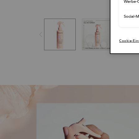
Werbe-C
Social-
Cookie-Ein
pdp-section-new-product-layout-v2