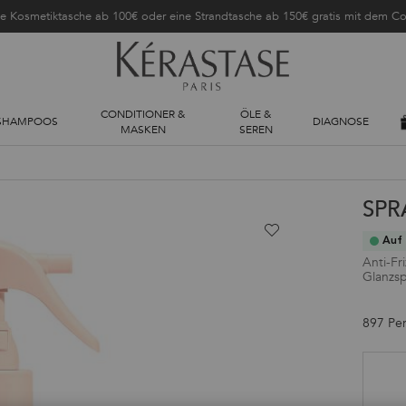
ne Kosmetiktasche ab 100€ oder eine Strandtasche ab 150€ gratis mit dem 
CONDITIONER &
ÖLE &
SHAMPOOS
DIAGNOSE
MASKEN
SEREN
SPR
Auf 
Anti-Fr
Glanzsp
897 Pe
Auswahl treffen size: