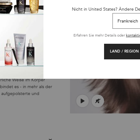
 und Glaze Drops
Nicht in United States? Ändere D
Erfahren Sie mehr Details oder
kontakti
LAND / REGION
Glykolsäure:
ürliche Weise im Körper
Eine Fruchtsäure mit
indet es - in mehr als der
die Haut eindringen 
 aufgepolsterte und
verfeinert das Hautbi