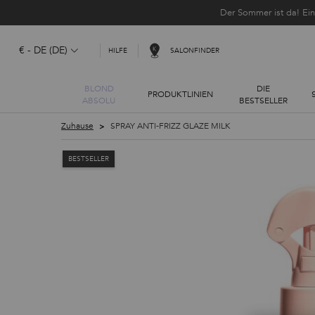
Der Sommer ist da! Ei
€ - DE (DE)
SALONFINDER
HILFE
BLOND
DIE
PRODUKTLINIEN
ABSOLU
BESTSELLER
Hauptinhalt
Zuhause
SPRAY ANTI-FRIZZ GLAZE MILK
BESTSELLER