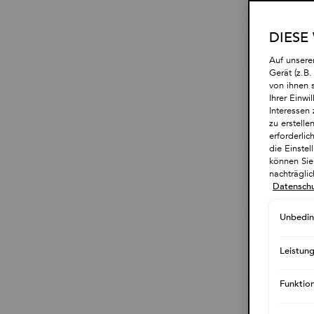
DIESE
Auf unsere
Gerät (z.B
von ihnen 
Ihrer Einwi
Interessen 
zu erstell
erforderlic
die Einste
können Sie 
nachträgli
Datenschu
Unbedin
Leistun
Funktio