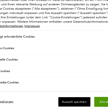
en und Ihnen relevante Werbung auf anderen Onlineangeboten zu zeigen. Sie k
he Cookies akzeptieren ("Alle akzeptieren"), ablehnen ("Ohne Einwilligung for
llungen individuell anpassen und Ihre Auswahl speichern ("Auswahl speichern
Ihre Einstellungen (unter dem Link "Cookie-Einstellungen") jederzeit aufrufen
ch anpassen. Weitere Informationen enthalten unsere Datenschutzinformatione
tzinformationen
Impressum
gt erforderliche Cookies
gs-Cookies
nelle Cookies
ookies
SIE KÖNNEN AUCH MÖGEN
Media-Cookies
UNSERE PERSÖNLICHE PRODUKTEMPFEHLUNG
BESTSELLER
BESTSELLER
stellungen
Auswahl speichern
Alle a