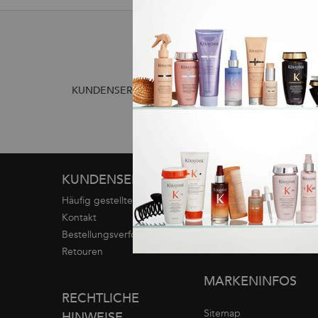
2 WÄHLB
KUNDENSERVICE +49 72 198814304
Fußzeilennavigation
KUNDENSERVICE
SERVICELEISTUN
Häufig gestellte fragen
Diagnose
Kontakt
Einen Salon finden
Bestellungsverfolgung
Serviceleistungen im Sal
Retouren
MARKENINFOS
RECHTLICHE
Sitemap
HINWEISE