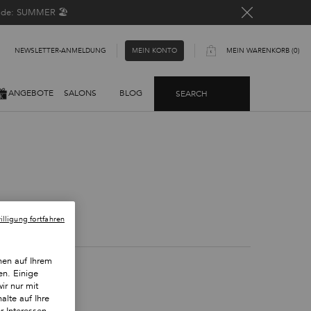
Code: SUMMER 🏖️
NEWSLETTER-ANMELDUNG​
MEIN WARENKORB
0
MEIN KONTO
0 PRODUKT
ANGEBOTE
SALONS
BLOG
SEARCH
lligung fortfahren
nen auf Ihrem
en. Einige
ir nur mit
alte auf Ihre
r Interessen