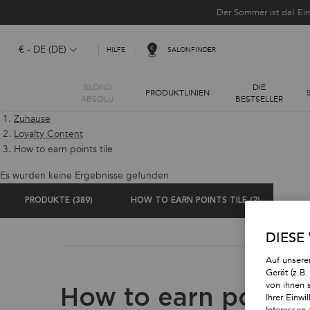
Der Sommer ist da! Ei
€ - DE (DE)
SALONFINDER
HILFE
BLOND
DIE
PRODUKTLINIEN
ABSOLU
BESTSELLER
Hauptinhalt
Zuhause
Loyalty Content
How to earn points tile
Es wurden keine Ergebnisse gefunden
PRODUKTE (389)
HOW TO EARN POINTS TILE (2)
DIESE
Auf unsere
Gerät (z.B
von ihnen 
How to earn points t
Ihrer Einwi
Interessen 