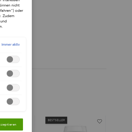
önnen nicht
tfahren") oder
"). Zudem
 und
n.
Immer aktiv
BESTSELLER
BESTSEL
kzeptieren