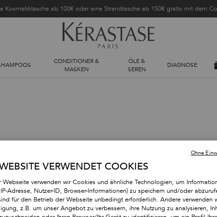
ne Kosmetiktasche ab 100€ oder eine Strandtasche ab 150€ gratis mit dem 
CONDITIONER &
ÖLE &
SHAMPOOS
DIAGNOSE
MASKEN
SEREN
Ohne Einwi
 WEBSITE VERWENDET COOKIES
r Webseite verwenden wir Cookies und ähnliche Technologien, um Informatio
. IP-Adresse, Nutzer-ID, Browser-Informationen) zu speichern und/oder abzuruf
sind für den Betrieb der Webseite unbedingt erforderlich. Andere verwenden w
ile (2)
lligung, z.B. um unser Angebot zu verbessern, ihre Nutzung zu analysieren, Inh
zuzuschneiden oder Ihren Browser/Ihr Gerät zu identifizieren, um ein Profil Ihre