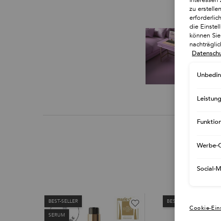
zu erstell
erforderlic
die Einste
können Sie 
nachträgli
Datenschu
Unbedin
Leistun
Funktio
Werbe-C
Social-
BEST-SELLER
BEST-SELLER
Cookie-Ein
SERUM