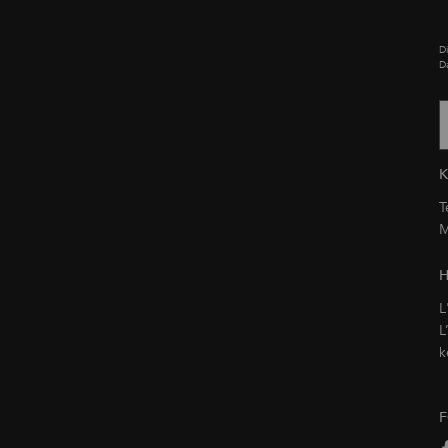
D
D
T
M
H
L
L
k