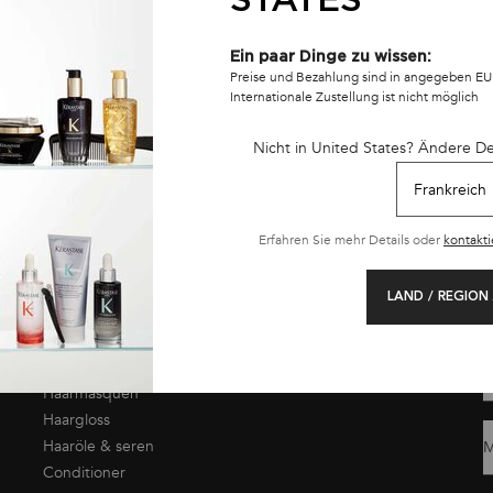
Ein paar Dinge zu wissen:
Preise und Bezahlung sind in angegeben EU
Internationale Zustellung ist nicht möglich
ARE GRATISPROBEN ZU IHRER
KOSTENLOSER VERSAND A
BESTELLUNG
Nicht in United States? Ändere D
EINKAUFSWERT UND KOST
RETOUREN
Erfahren Sie mehr Details oder
kontakti
GEN
UNSERE
LAND / REGION
PRODUKTE
(
Shampoos
on
Sulfatfreie Shampoos
E
Haarmasquen
Haargloss
Haaröle & seren
M
Conditioner