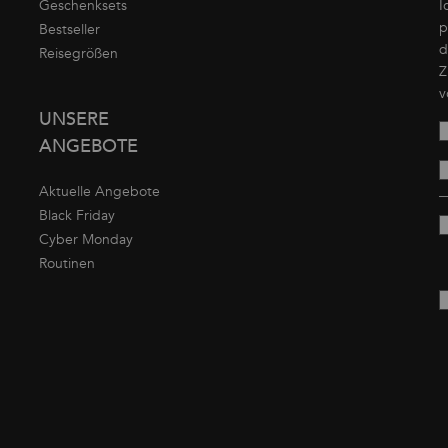
Geschenksets
I
p
Bestseller
d
Reisegrößen
Z
v
UNSERE
ANGEBOTE
Aktuelle Angebote
Black Friday
Cyber Monday
Routinen