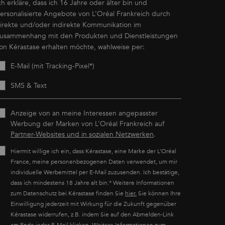
ch erkläre, dass ich 16 Jahre oder älter bin und
ersonalisierte Angebote von L’Oréal Frankreich durch
irekte und/oder indirekte Kommunikation im
usammenhang mit den Produkten und Dienstleistungen
on Kérastase erhalten möchte, wahlweise per:
E-Mail (mit Tracking-Pixel*)
SMS & Text
Anzeige von an meine Interessen angepasster
Werbung der Marken von L’Oréal Frankreich auf
Partner-Websites und in sozialen Netzwerken
.
Hiermit willige ich ein, dass Kérastase, eine Marke der L’Oréal
France, meine personenbezogenen Daten verwendet, um mir
individuelle Werbemittel per E-Mail zuzusenden. Ich bestätige,
dass ich mindestens 18 Jahre alt bin.* Weitere Informationen
zum Datenschutz bei Kérastase finden Sie
hier.
Sie können Ihre
Einwilligung jederzeit mit Wirkung für die Zukunft gegenüber
Kérastase widerrufen, z.B. indem Sie auf den Abmelden-Link
am Ende jeder E-Mail klicken. Weitere Informationen zum