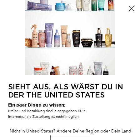
Der Sommer ist da! Eine Kosmetiktasche ab 100€ oder
eine Strandtasche ab 150€ gratis mit dem Code:
SUMMER 🏖️
0
MEIN
0 PR
SALONFINDER
WAR
Hauptinhalt
ZURÜCK ZU ZUHAUSE
GENESIS - ANTI-HAARVERLUST
ENTDECKUNGSKOFFER
3 - 5 Werktage
Auf Lager
SIEHT AUS, ALS WÄRST DU IN
Shampoo, Spülung und Hitzeschutz in Reisegröße zur Pflege von
DER THE UNITED STATES
geschwächtem, bruchanfälligem Haar (Wert: 79 €)
Ein paar Dinge zu wissen:
Preise und Bezahlung sind in angegeben EUR.
1.288 Personen haben vor Kurzem dieses Produkt angeschaut
Internationale Zustellung ist nicht möglich
Nicht in United States? Ändere Deine Region oder Dein Land
BESTSELLER