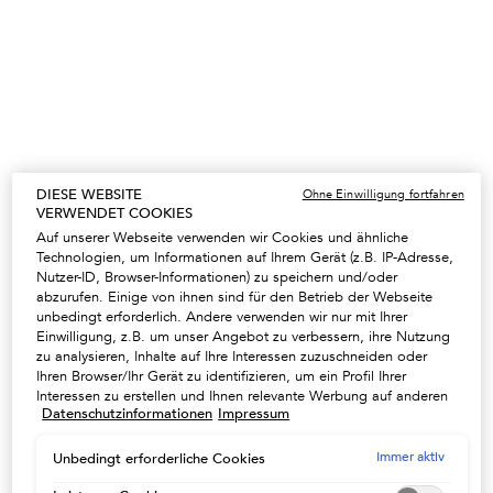
20% RABATT AUF DIE ÖLE & SEREN
Schenken Sie Ihrem Haar einen Hauch Magie mit
DIESE WEBSITE
Ohne Einwilligung fortfahren
unseren einzigartigen Pflegeprodukten. CODE:
VERWENDET COOKIES
SERUM -
NUTZEN
Auf unserer Webseite verwenden wir Cookies und ähnliche
Technologien, um Informationen auf Ihrem Gerät (z.B. IP-Adresse,
Nutzer-ID, Browser-Informationen) zu speichern und/oder
abzurufen. Einige von ihnen sind für den Betrieb der Webseite
UNSER GESCHENK AB 100€
unbedingt erforderlich. Andere verwenden wir nur mit Ihrer
Eine Kosmetiktasche ab 100€ oder eine Strandtasche
Einwilligung, z.B. um unser Angebot zu verbessern, ihre Nutzung
ab 150€ in der Farbe Ihrer Wahl - Code : SUMMER
zu analysieren, Inhalte auf Ihre Interessen zuzuschneiden oder
NUTZEN
Ihren Browser/Ihr Gerät zu identifizieren, um ein Profil Ihrer
Interessen zu erstellen und Ihnen relevante Werbung auf anderen
Datenschutzinformationen
Impressum
Onlineangeboten zu zeigen. Sie können nicht erforderliche
Cookies akzeptieren ("Alle akzeptieren"), ablehnen ("Ohne
Einwilligung fortfahren") oder die Einstellungen individuell
Immer aktiv
Unbedingt erforderliche Cookies
PFLEGERITUALE
anpassen und Ihre Auswahl speichern ("Auswahl speichern").
Stellen Sie Ihre individuelle Routine zusammen und