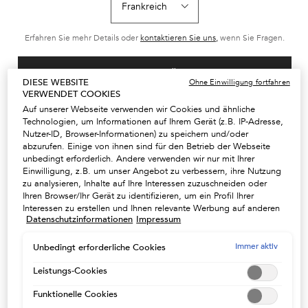
Serum für die tägliche
Leave-in Nachtserum,
Reichhaltiges,
Anwendung, bremst den
intensive
außerordentlich
Prozess des Haarausfalls
Nährstoffversorgung für
feuchtigkeitssp
Wählen Sie ein size aus
Wählen Sie ein size aus
Wählen Sie ein
und stärkt die Haarfaser
alle Haartypen. 8h
Shampoo mit ess
Erfahren Sie mehr Details oder
kontaktieren Sie uns,
wenn Sie Fragen.
bis in die Tiefe.
Nährstoffversorgung und
Nährstoffen
Schutz des Haars vor
Reibung, für
geschmeidigeres, leichter
LAND / REGION ÄNDERN
kämmbares Haar.
DIESE WEBSITE
Ohne Einwilligung fortfahren
ZUM WARENKORB
ZUM WARENKORB
ZUM WARE
VERWENDET COOKIES
HINZUFÜGEN
HINZUFÜGEN
HINZUFÜ
Auf unserer Webseite verwenden wir Cookies und ähnliche
64,80 €
64,80 €
33,80
SÉRUM ANTI-CHUTE FORTIFIANT HAARKUR
8H MAGIC NIGHT SERUM
BA
Technologien, um Informationen auf Ihrem Gerät (z.B. IP-Adresse,
Nutzer-ID, Browser-Informationen) zu speichern und/oder
(720,00 €/1l.)
(720,00 €/1l.)
(135,20 €/1l.)
abzurufen. Einige von ihnen sind für den Betrieb der Webseite
unbedingt erforderlich. Andere verwenden wir nur mit Ihrer
Einwilligung, z.B. um unser Angebot zu verbessern, ihre Nutzung
zu analysieren, Inhalte auf Ihre Interessen zuzuschneiden oder
Ihren Browser/Ihr Gerät zu identifizieren, um ein Profil Ihrer
Interessen zu erstellen und Ihnen relevante Werbung auf anderen
Datenschutzinformationen
Impressum
Onlineangeboten zu zeigen. Sie können nicht erforderliche
2 WÄHLBARE
Cookies akzeptieren ("Alle akzeptieren"), ablehnen ("Ohne
KUNDENSERVICE +49 72
GRATISPROBEN ZU IHRER
Einwilligung fortfahren") oder die Einstellungen individuell
Immer aktiv
198814304
Unbedingt erforderliche Cookies
BESTELLUNG
anpassen und Ihre Auswahl speichern ("Auswahl speichern").
Zudem können Sie Ihre Einstellungen (unter dem Link "Cookie-
Leistungs-Cookies
Einstellungen") jederzeit aufrufen und nachträglich anpassen.
Funktionelle Cookies
Weitere Informationen enthalten unsere
KOSTENLOSER VERSAND AB
Datenschutzinformationen.