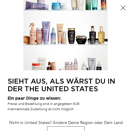
Der Sommer ist da! Eine Kosmetiktasche ab 100€ oder
eine Strandtasche ab 150€ gratis mit dem Code:
SUMMER 🏖️
0
MEIN
0 PR
SALONFINDER
WAR
Hauptinhalt
Es wurden keine Ergebnisse gefunden
SIE KÖNNEN AUCH MÖGEN
UNSERE PERSÖNLICHE PRODUKTEMPFEHLUNG
BESTSELLER
BEST-
BEST-
SIEHT AUS, ALS WÄRST DU IN
SELLER
SELLER
SERUM
DER THE UNITED STATES
SERUM
Ein paar Dinge zu wissen:
Preise und Bezahlung sind in angegeben EUR.
Internationale Zustellung ist nicht möglich
SÉRUM ANTI-CHUTE
8H MAGIC NIGHT
BAIN SATIN 
Nicht in United States? Ändere Deine Region oder Dein Land
FORTIFIANT
SERUM
HAARKUR