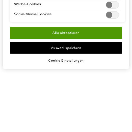
Werbe-Cookies
55€ EINKAUFSWERT UND
HAARDIAGNOSE STARTEN
KOSTENLOSE RETOUREN
Social-Media-Cookies
Fußzeilennavigation
KUNDENSERVICE
Alle akzeptieren
Häufig gestellte fragen
Auswahl speichern
Kontakt
Bestellungsverfolgung
Cookie-Einstellungen
Retouren
RECHTLICHE HINWEISE
Allgemeine Nutzungsbedingungen
AGB
Cookie-Richtlinien
Datenschutzbestimmungen