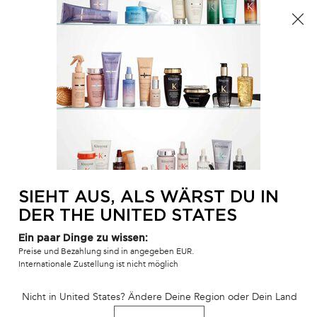
Der Sommer ist da! Eine Kosmetiktasche ab 100€ oder
eine Strandtasche ab 150€ gratis mit dem Code:
SUMMER 🏖️
0
MEIN
0 PR
SALONFINDER
WAR
Hauptinhalt
Es wurden keine Ergebnisse gefunden
SIE KÖNNEN AUCH MÖGEN
UNSERE PERSÖNLICHE PRODUKTEMPFEHLUNG
BESTSELLER
BEST-
BEST-
SIEHT AUS, ALS WÄRST DU IN
SELLER
SELLER
SERUM
DER THE UNITED STATES
SERUM
Ein paar Dinge zu wissen:
Preise und Bezahlung sind in angegeben EUR.
Internationale Zustellung ist nicht möglich
SÉRUM ANTI-CHUTE
8H MAGIC NIGHT
BAIN SATIN 
Nicht in United States? Ändere Deine Region oder Dein Land
FORTIFIANT
SERUM
HAARKUR