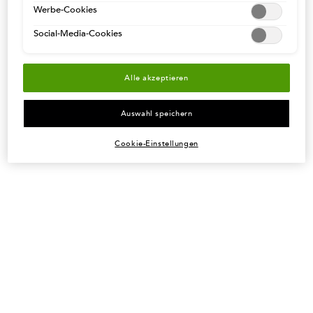
Werbe-Cookies
55€ EINKAUFSWERT UND
HAARDIAGNOSE STARTEN
KOSTENLOSE RETOUREN
Social-Media-Cookies
Fußzeilennavigation
KUNDENSERVICE
Alle akzeptieren
Häufig gestellte fragen
Auswahl speichern
Kontakt
Bestellungsverfolgung
Cookie-Einstellungen
Retouren
RECHTLICHE HINWEISE
Allgemeine Nutzungsbedingungen
AGB
Cookie-Richtlinien
Datenschutzbestimmungen