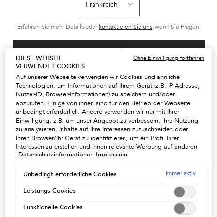
Serum für die tägliche
Leave-in Nachtserum,
Reichhaltiges,
Anwendung, bremst den
intensive
außerordentlich
Prozess des Haarausfalls
Nährstoffversorgung für
feuchtigkeitssp
Wählen Sie ein size aus
Wählen Sie ein size aus
Wählen Sie ein
und stärkt die Haarfaser
alle Haartypen. 8h
Shampoo mit ess
Erfahren Sie mehr Details oder
kontaktieren Sie uns,
wenn Sie Fragen.
bis in die Tiefe.
Nährstoffversorgung und
Nährstoffen
Schutz des Haars vor
Reibung, für
geschmeidigeres, leichter
LAND / REGION ÄNDERN
kämmbares Haar.
DIESE WEBSITE
Ohne Einwilligung fortfahren
ZUM WARENKORB
ZUM WARENKORB
ZUM WARE
VERWENDET COOKIES
HINZUFÜGEN
HINZUFÜGEN
HINZUFÜ
Auf unserer Webseite verwenden wir Cookies und ähnliche
64,80 €
64,80 €
33,80
SÉRUM ANTI-CHUTE FORTIFIANT HAARKUR
8H MAGIC NIGHT SERUM
BA
Technologien, um Informationen auf Ihrem Gerät (z.B. IP-Adresse,
Nutzer-ID, Browser-Informationen) zu speichern und/oder
(720,00 €/1l.)
(720,00 €/1l.)
(135,20 €/1l.)
abzurufen. Einige von ihnen sind für den Betrieb der Webseite
unbedingt erforderlich. Andere verwenden wir nur mit Ihrer
Einwilligung, z.B. um unser Angebot zu verbessern, ihre Nutzung
zu analysieren, Inhalte auf Ihre Interessen zuzuschneiden oder
Ihren Browser/Ihr Gerät zu identifizieren, um ein Profil Ihrer
Interessen zu erstellen und Ihnen relevante Werbung auf anderen
Datenschutzinformationen
Impressum
Onlineangeboten zu zeigen. Sie können nicht erforderliche
2 WÄHLBARE
Cookies akzeptieren ("Alle akzeptieren"), ablehnen ("Ohne
KUNDENSERVICE +49 72
GRATISPROBEN ZU IHRER
Einwilligung fortfahren") oder die Einstellungen individuell
Immer aktiv
198814304
Unbedingt erforderliche Cookies
BESTELLUNG
anpassen und Ihre Auswahl speichern ("Auswahl speichern").
Zudem können Sie Ihre Einstellungen (unter dem Link "Cookie-
Leistungs-Cookies
Einstellungen") jederzeit aufrufen und nachträglich anpassen.
Funktionelle Cookies
Weitere Informationen enthalten unsere
KOSTENLOSER VERSAND AB
Datenschutzinformationen.