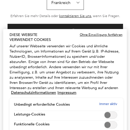
L'Huile Originale Elixir
Reichhaltiges,
Bain Hydra-Glaze
Ultime von Kérastase ist
außerordentlich
Ultra Glanzgebe
ein verschönerndes,
feuchtigkeitsspendendes
Shampoo für lan
Wählen Sie ein size aus
Wählen Sie ein size aus
Wählen Sie ein
vielseitig verwendbares
Shampoo mit essenziellen
Frizz neigendes 
Erfahren Sie mehr Details oder
kontaktieren Sie uns,
wenn Sie Fragen.
Leave-in-Haaröl mit einer
Nährstoffen
Seine Formel w
leichten Formel. Die neue
speziell mit
Formel enthält
Hyaluronsäure,
handgepflückte
Glykolsäure und
LAND / REGION ÄNDERN
französische Kamelie und
Wildrosenextrakt
DIESE WEBSITE
Ohne Einwilligung fortfahren
ZUM WARENKORB
ZUM WARENKORB
ZUM WARE
wilde Kamelie. Unser
Auvergne (Frank
VERWENDET COOKIES
HINZUFÜGEN
HINZUFÜGEN
HINZUFÜ
berühmtes Haaröl ist jetzt
angereichert - fü
Auf unserer Webseite verwenden wir Cookies und ähnliche
auch als Nachfüllpackung
traumhaft schön
79,10 €
33,80 €
37,30
erhältlich und damit
L'HUILE ORIGINALE NACHFÜLLBAR 75ML
BAIN SATIN RICHE
BA
Technologien, um Informationen auf Ihrem Gerät (z.B. IP-Adresse,
nachhaltiger. Es bietet
Nutzer-ID, Browser-Informationen) zu speichern und/oder
(1.130,00 €/1l.)
(135,20 €/1l.)
(149,20 €/1l.)
eine fortschrittliche
abzurufen. Einige von ihnen sind für den Betrieb der Webseite
Leistung für alle
Haartypen: das Haar ist
unbedingt erforderlich. Andere verwenden wir nur mit Ihrer
geschützt, glänzend und
Einwilligung, z.B. um unser Angebot zu verbessern, ihre Nutzung
geschmeidig.
zu analysieren, Inhalte auf Ihre Interessen zuzuschneiden oder
Ihren Browser/Ihr Gerät zu identifizieren, um ein Profil Ihrer
Interessen zu erstellen und Ihnen relevante Werbung auf anderen
Datenschutzinformationen
Impressum
Onlineangeboten zu zeigen. Sie können nicht erforderliche
2 WÄHLBARE
Cookies akzeptieren ("Alle akzeptieren"), ablehnen ("Ohne
KUNDENSERVICE +49 72
GRATISPROBEN ZU IHRER
Einwilligung fortfahren") oder die Einstellungen individuell
Immer aktiv
198814304
Unbedingt erforderliche Cookies
BESTELLUNG
anpassen und Ihre Auswahl speichern ("Auswahl speichern").
Zudem können Sie Ihre Einstellungen (unter dem Link "Cookie-
Leistungs-Cookies
Einstellungen") jederzeit aufrufen und nachträglich anpassen.
Funktionelle Cookies
Weitere Informationen enthalten unsere
KOSTENLOSER VERSAND AB
Datenschutzinformationen.