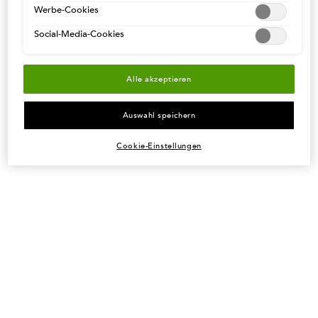
Werbe-Cookies
55€ EINKAUFSWERT UND
HAARDIAGNOSE STARTEN
KOSTENLOSE RETOUREN
Social-Media-Cookies
Fußzeilennavigation
KUNDENSERVICE
Alle akzeptieren
Häufig gestellte fragen
Auswahl speichern
Kontakt
Bestellungsverfolgung
Cookie-Einstellungen
Retouren
RECHTLICHE HINWEISE
Allgemeine Nutzungsbedingungen
AGB
Cookie-Richtlinien
Datenschutzbestimmungen