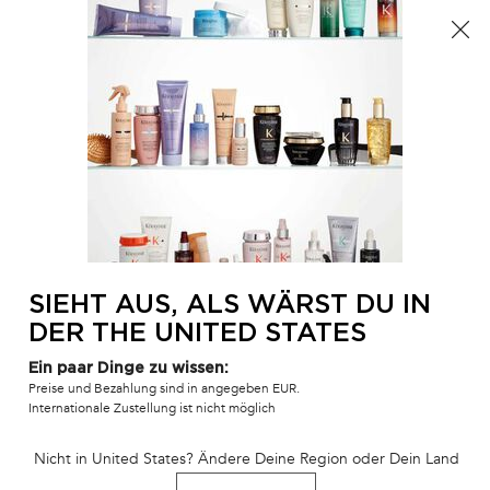
Der Sommer ist da! Eine Kosmetiktasche ab 100€ oder
eine Strandtasche ab 150€ gratis mit dem Code:
SUMMER 🏖️
0
MEIN
0 PR
SALONFINDER
WAR
Hauptinhalt
Es wurden keine Ergebnisse gefunden
SIE KÖNNEN AUCH MÖGEN
UNSERE PERSÖNLICHE PRODUKTEMPFEHLUNG
BEST-
BEST-
BESTSELLER
SIEHT AUS, ALS WÄRST DU IN
SELLER
SELLER
DER THE UNITED STATES
SERUM
Ein paar Dinge zu wissen:
Preise und Bezahlung sind in angegeben EUR.
Internationale Zustellung ist nicht möglich
L'HUILE ORIGINALE
BAIN SATIN RICHE
BAIN HYDRA
Nicht in United States? Ändere Deine Region oder Dein Land
NACHFÜLLBAR
SHAMPOO
75ML