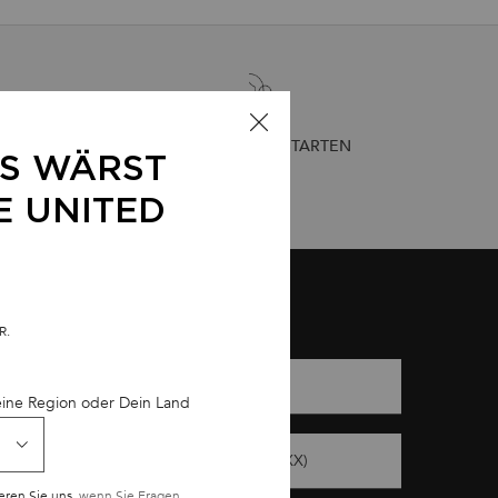
B 55€
HAARDIAGNOSE STARTEN
LS WÄRST
ENLOSE
E UNITED
*)
Pflichtfelder
R.
-Mail-Adresse
*
eine Region oder Dein Land
obilfunknummer (Format: 01XXXXXXXXXX)
eren Sie uns,
wenn Sie Fragen.