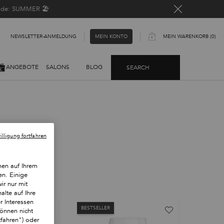
Code: SUMMER 🏖️
NEWSLETTER-ANMELDUNG​
MEIN WARENKORB
0
MEIN KONTO
0 PRODUKT
ANGEBOTE
SALONS
BLOG
SEARCH
lligung fortfahren
nen auf Ihrem
en. Einige
ir nur mit
alte auf Ihre
r Interessen
BESTSELLER
BESTSEL
önnen nicht
tfahren") oder