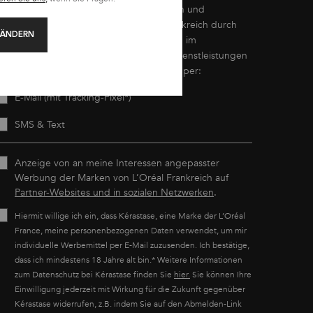
ch erkläre, dass ich 16 Jahre oder älter bin und
ersonalisierte Angebote von L’Oréal Frankreich durch
 ÄNDERN
irekte und/oder indirekte Kommunikation im
usammenhang mit den Produkten und Dienstleistungen
on Kérastase erhalten möchte, wahlweise per:
E-Mail (mit Tracking-Pixel*)
SMS & Text
Anzeige von an meine Interessen angepasster
Werbung der Marken von L’Oréal Frankreich auf
Partner-Websites und in sozialen Netzwerken
.
Hiermit willige ich ein, dass Kérastase, eine Marke der L’Oréal
France, meine personenbezogenen Daten verwendet, um mir
individuelle Werbemittel per E-Mail zuzusenden. Ich bestätige,
dass ich mindestens 18 Jahre alt bin.* Weitere Informationen
zum Datenschutz bei Kérastase finden Sie
hier.
Sie können Ihre
Einwilligung jederzeit mit Wirkung für die Zukunft gegenüber
Kérastase widerrufen, z.B. indem Sie auf den Abmelden-Link