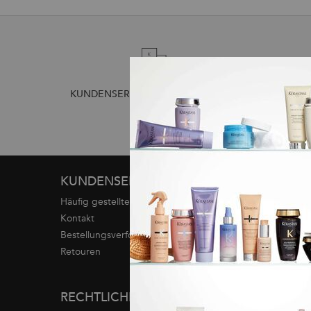
2 WÄHLB
KUNDENSERVICE +49 72 198814304
Fußzeilennavigation
KUNDENSERVICE
SERVICELEISTUN
Häufig gestellte fragen
Diagnose
Kontakt
Einen Salon finden
Bestellungsverfolgung
Serviceleistungen im Sal
Retouren
MARKENINFOS
RECHTLICHE