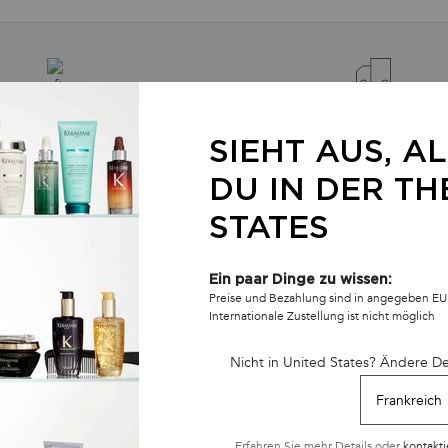
ARE GRATISPROBEN ZU IHRER
KOSTENLOSER VERSAND A
BESTELLUNG
SIEHT AUS, A
EINKAUFSWERT UND KOST
RETOUREN
DU IN DER TH
STATES
GEN
UNSERE
Ein paar Dinge zu wissen:
PRODUKTE
(
Preise und Bezahlung sind in angegeben EU
Shampoos
Internationale Zustellung ist nicht möglich
on
Sulfatfreie Shampoos
E
Nicht in United States? Ändere D
Haarmasquen
Haargloss
Haaröle & seren
M
Conditioner
Erfahren Sie mehr Details oder
kontakti