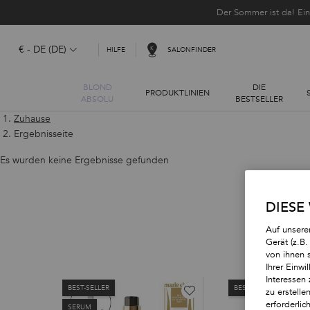
Der Sommer ist da! Ei
€ - DE (DE)
SALONFINDER
HILFE
BLOND
DIE
PRODUKTLINIEN
ABSOLU
BESTSELLER
Hauptinhalt
Zuhause
Ergebnisseite
Es wurden keine Ergebnisse gefunden
DIESE
Auf unsere
Gerät (z.B
von ihnen 
Ihrer Einwi
Interessen 
BEST-SELLER
BEST-SELLER
zu erstell
erforderlic
SERUM