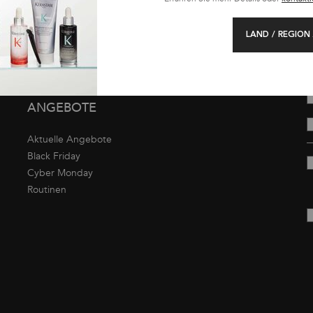
Geschenksets
I
p
Bestseller
LAND / REGION
d
Reisegrößen
Z
v
UNSERE
ANGEBOTE
Aktuelle Angebote
Black Friday
Cyber Monday
Routinen