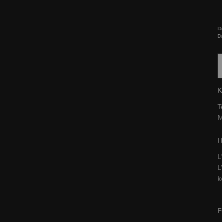
D
D
T
M
H
L
L
k