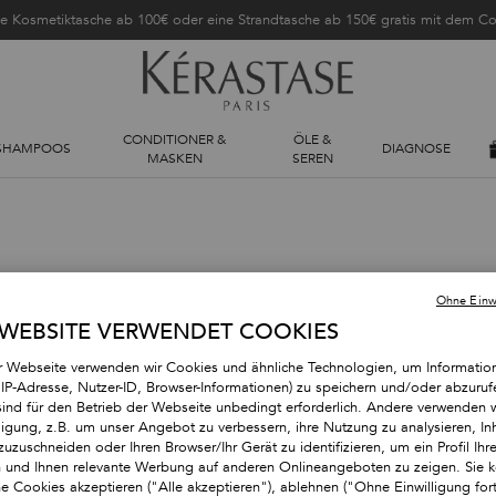
ne Kosmetiktasche ab 100€ oder eine Strandtasche ab 150€ gratis mit dem 
CONDITIONER &
ÖLE &
SHAMPOOS
DIAGNOSE
MASKEN
SEREN
Ohne Einwi
 WEBSITE VERWENDET COOKIES
SIE KÖNNEN AUCH MÖGEN
r Webseite verwenden wir Cookies und ähnliche Technologien, um Informatio
. IP-Adresse, Nutzer-ID, Browser-Informationen) zu speichern und/oder abzuruf
UNSERE PERSÖNLICHE PRODUKTEMPFEHLUNG
sind für den Betrieb der Webseite unbedingt erforderlich. Andere verwenden w
lligung, z.B. um unser Angebot zu verbessern, ihre Nutzung zu analysieren, Inh
zuzuschneiden oder Ihren Browser/Ihr Gerät zu identifizieren, um ein Profil Ihre
BESTSELLER
BESTSELLER
en und Ihnen relevante Werbung auf anderen Onlineangeboten zu zeigen. Sie k
he Cookies akzeptieren ("Alle akzeptieren"), ablehnen ("Ohne Einwilligung for