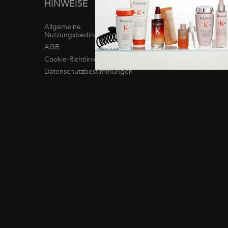
Sitemap
HINWEISE
Informationen über
Kérastase
Allgemeine
CSR-Engagement
Nutzungsbedingungen
AGB
Cookie-Richtlinien
Datenschutzbestimmungen