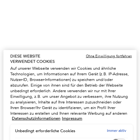
Ein size verfügbar
250 ml
68,70 €
Ausgewählt
Die Produktvariante ist nicht vorrätig
, 1 von 1
(274,80 €/1l.)
20% RABATT AUF DIE ÖLE & SEREN
DIESE WEBSITE
Schenken Sie Ihrem Haar einen Hauch Magie mit
Ohne Einwilligung fortfahren
VERWENDET COOKIES
unseren einzigartigen Pflegeprodukten. CODE:
SERUM -
NUTZEN
Auf unserer Webseite verwenden wir Cookies und ähnliche
Technologien, um Informationen auf Ihrem Gerät (z.B. IP-Adresse,
Nutzer-ID, Browser-Informationen) zu speichern und/oder
abzurufen. Einige von ihnen sind für den Betrieb der Webseite
unbedingt erforderlich. Andere verwenden wir nur mit Ihrer
UNSER GESCHENK AB 100€
Einwilligung, z.B. um unser Angebot zu verbessern, ihre Nutzung
Eine Kosmetiktasche ab 100€ oder eine Strandtasche
zu analysieren, Inhalte auf Ihre Interessen zuzuschneiden oder
ab 150€ in der Farbe Ihrer Wahl - Code : SUMMER
Ihren Browser/Ihr Gerät zu identifizieren, um ein Profil Ihrer
NUTZEN
Interessen zu erstellen und Ihnen relevante Werbung auf anderen
Datenschutzinformationen
Impressum
Onlineangeboten zu zeigen. Sie können nicht erforderliche
Cookies akzeptieren ("Alle akzeptieren"), ablehnen ("Ohne
Einwilligung fortfahren") oder die Einstellungen individuell
Immer aktiv
Unbedingt erforderliche Cookies
anpassen und Ihre Auswahl speichern ("Auswahl speichern").
PFLEGERITUALE