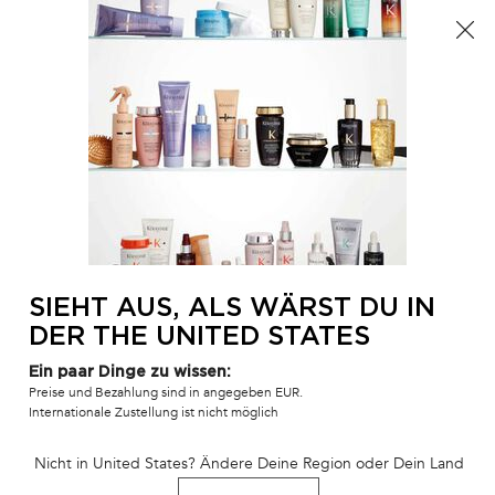
Der Sommer ist da! Eine Kosmetiktasche ab 100€ oder
eine Strandtasche ab 150€ gratis mit dem Code:
SUMMER 🏖️
0
MEIN
0 PR
SALONFINDER
WAR
Hauptinhalt
ZURÜCK ZU SPÉCIFIQUE
ARGILE EQUILIBRANTE SHAMPOO
Ausverkauft
Klärende, reinigende Tonerde für fettige Ansätze.
SIEHT AUS, ALS WÄRST DU IN
DER THE UNITED STATES
356 Personen haben vor Kurzem dieses Produkt angeschaut
Ein paar Dinge zu wissen:
Preise und Bezahlung sind in angegeben EUR.
Internationale Zustellung ist nicht möglich
Nicht in United States? Ändere Deine Region oder Dein Land