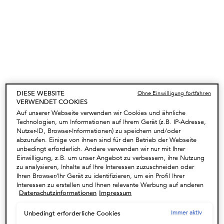
UNSER GESCHENK AB 100€
Eine Kosmetiktasche ab 100€ oder eine Strandtasche
ab 150€ in der Farbe Ihrer Wahl - Code : SUMMER
NUTZEN
PFLEGERITUALE
DIESE WEBSITE
Ohne Einwilligung fortfahren
Stellen Sie Ihre individuelle Routine zusammen und
VERWENDET COOKIES
erhalten Sie bis zu 20%* Rabatt mit dem Code:
Auf unserer Webseite verwenden wir Cookies und ähnliche
ROUTINE !
NUTZEN
Technologien, um Informationen auf Ihrem Gerät (z.B. IP-Adresse,
Nutzer-ID, Browser-Informationen) zu speichern und/oder
abzurufen. Einige von ihnen sind für den Betrieb der Webseite
unbedingt erforderlich. Andere verwenden wir nur mit Ihrer
ONLINE-HAARDIAGNOSE
Einwilligung, z.B. um unser Angebot zu verbessern, ihre Nutzung
zu analysieren, Inhalte auf Ihre Interessen zuzuschneiden oder
Das Kérastase Online-Haardiagnosetool bringt Sie auf
Ihren Browser/Ihr Gerät zu identifizieren, um ein Profil Ihrer
den richtigen Weg zur perfekten Haarpflegeroutine.​
Interessen zu erstellen und Ihnen relevante Werbung auf anderen
HAARDIAGNOSE STARTEN
Datenschutzinformationen
Impressum
Onlineangeboten zu zeigen. Sie können nicht erforderliche
Cookies akzeptieren ("Alle akzeptieren"), ablehnen ("Ohne
Einwilligung fortfahren") oder die Einstellungen individuell
Immer aktiv
Unbedingt erforderliche Cookies
✔ Kostenloser Versand ab 55€ Einkaufswert und kostenlose Retouren
anpassen und Ihre Auswahl speichern ("Auswahl speichern").
✔ 2 Proben nach Wahl gratis zu Ihrer Bestellung