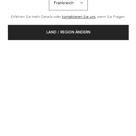
827 Personen haben vor Kurzem dieses Produkt angeschaut
Erfahren Sie mehr Details oder
kontaktieren Sie uns,
wenn Sie Fragen.
BEST-SELLER
LAND / REGION ÄNDERN