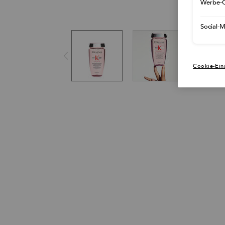
Werbe-C
Social-
Cookie-Ein
PDP Section Quick Links