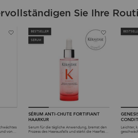
rvollständigen Sie Ihre Rout
BESTSELLER
BESTSELL
SERUM
SÉRUM ANTI-CHUTE FORTIFIANT
GENESI
HAARKUR
CONDI
schwächtes
Serum für die tägliche Anwendung, bremst den
Leichter, 
rund von
Prozess des Haarausfalls und stärkt die Haarfaser
geschwäch
bis in die Tiefe.
aufgrund 