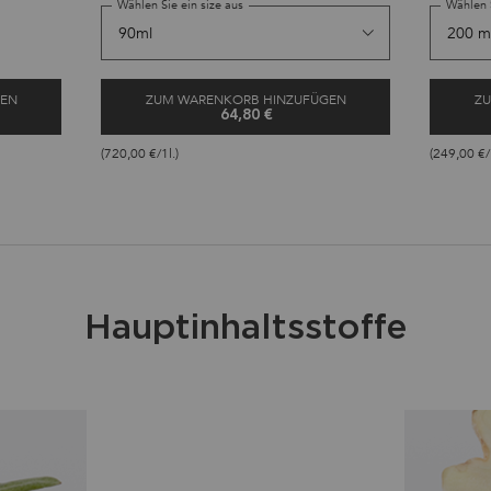
Wählen Sie ein size aus
Wählen S
täglichen
GEN
ZUM WARENKORB HINZUFÜGEN
ZU
64,80 €
HERMIQUE
SÉRUM ANTI-CHUTE FORTIFIANT HA
(720,00 €/1l.)
(249,00 €/
Hauptinhaltsstoffe