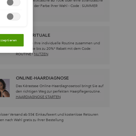
Eine Kosmetiktasche ab 100€ oder eine Strandtasche
ab 150€ in der Farbe Ihrer Wahl - Code : SUMMER
NUTZEN
PFLEGERITUALE
kzeptieren
Stellen Sie Ihre individuelle Routine zusammen und
erhalten Sie bis zu 20%* Rabatt mit dem Code:
ROUTINE !
NUTZEN
ONLINE-HAARDIAGNOSE
Das Kérastase Online-Haardiagnosetool bringt Sie auf
den richtigen Weg zur perfekten Haarpflegeroutine.​
HAARDIAGNOSE STARTEN
loser Versand ab 55€ Einkaufswert und kostenlose Retouren
en nach Wahl gratis zu Ihrer Bestellung