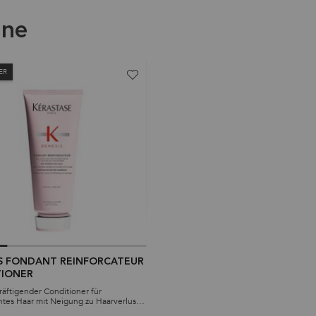
ine
ER
S FONDANT REINFORCATEUR
TIONER
kräftigender Conditioner für
tes Haar mit Neigung zu Haarverlust
von Haarbruch durch Bürsten. Zur