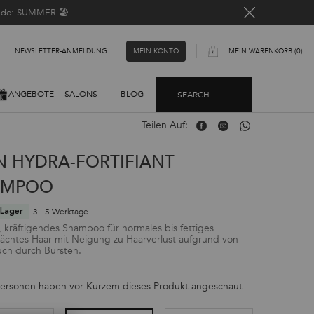
Code: SUMMER 🏖️
NEWSLETTER-ANMELDUNG​
MEIN WARENKORB
0
MEIN KONTO
0 PRODUKT
ANGEBOTE
SALONS
BLOG
SEARCH
Teilen Auf:
Teilen Auf: Facebook
Teilen Auf: Email
Teilen Auf: Whatsa
N HYDRA-FORTIFIANT
AMPOO
3 - 5 Werktage
Lager
, kräftigendes Shampoo für normales bis fettiges
chtes Haar mit Neigung zu Haarverlust aufgrund von
ch durch Bürsten.
ersonen haben vor Kurzem dieses Produkt angeschaut