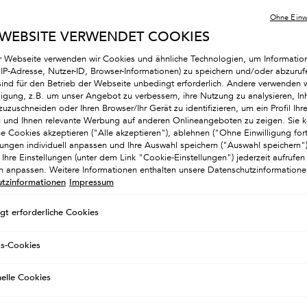
Auswahl treffen size:
Ohne Einwi
1
 WEBSITE VERWENDET COOKIES
r Webseite verwenden wir Cookies und ähnliche Technologien, um Informatio
Nachfü
. IP-Adresse, Nutzer-ID, Browser-Informationen) zu speichern und/oder abzuruf
500ml
5
sind für den Betrieb der Webseite unbedingt erforderlich. Andere verwenden w
(112
lligung, z.B. um unser Angebot zu verbessern, ihre Nutzung zu analysieren, Inh
zuzuschneiden oder Ihren Browser/Ihr Gerät zu identifizieren, um ein Profil Ihre
GÜ
Menge
en und Ihnen relevante Werbung auf anderen Onlineangeboten zu zeigen. Sie k
he Cookies akzeptieren ("Alle akzeptieren"), ablehnen ("Ohne Einwilligung for
−
llungen individuell anpassen und Ihre Auswahl speichern ("Auswahl speichern
Ihre Einstellungen (unter dem Link "Cookie-Einstellungen") jederzeit aufrufen
ch anpassen. Weitere Informationen enthalten unsere Datenschutzinformatione
tzinformationen
Impressum
gt erforderliche Cookies
gs-Cookies
nelle Cookies