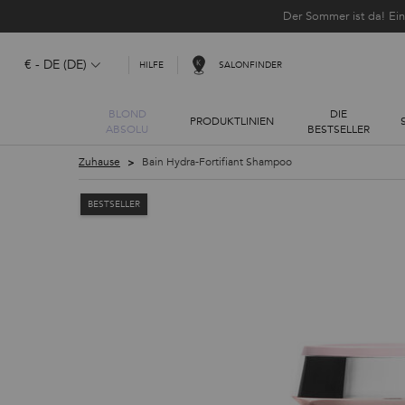
Der Sommer ist da! Ei
€ - DE (DE)
SALONFINDER
HILFE
BLOND
DIE
PRODUKTLINIEN
ABSOLU
BESTSELLER
Hauptinhalt
Zuhause
Bain Hydra-Fortifiant Shampoo
BESTSELLER