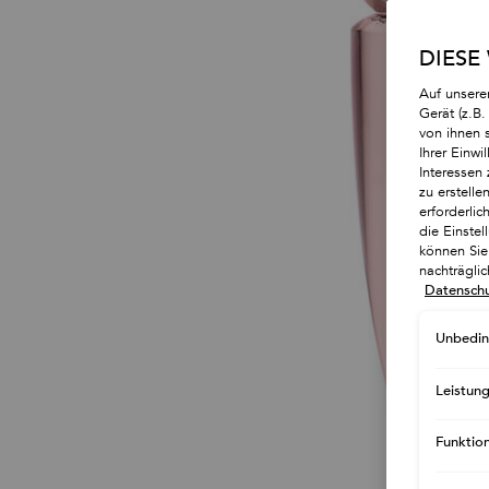
DIESE
Auf unsere
Gerät (z.B
von ihnen 
Ihrer Einwi
Interessen 
zu erstell
erforderlic
die Einste
können Sie 
nachträgli
Datenschu
Unbedin
Leistun
Funktio