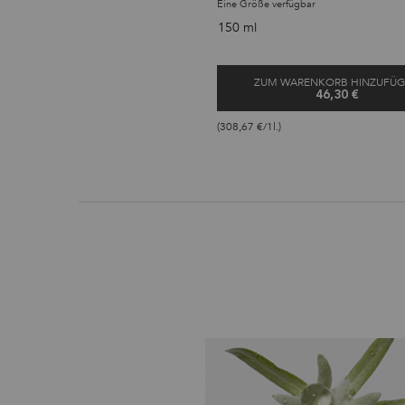
Eine Größe verfügbar
150 ml
ZUM WARENKORB HINZUFÜ
46,30 €
DÉFENSE T
(308,67 €/1l.)
PDP Section Ingredients