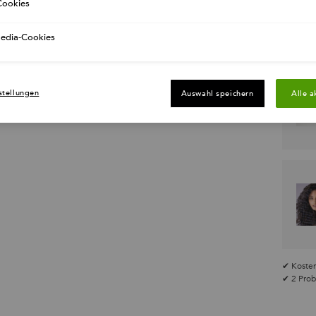
ookies
Media-Cookies
stellungen
Auswahl speichern
Alle a
✔ Kosten
✔ 2 Prob