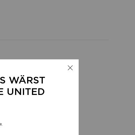
s
LS WÄRST
E UNITED
R.