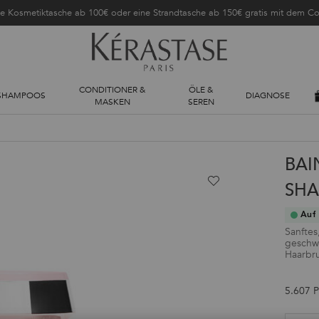
ne Kosmetiktasche ab 100€ oder eine Strandtasche ab 150€ gratis mit dem 
CONDITIONER &
ÖLE &
SHAMPOOS
DIAGNOSE
MASKEN
SEREN
BAI
SH
Auf 
Sanftes
geschwä
Haarbru
5.607 P