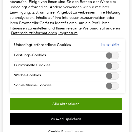
abzurufen. Einige von ihnen sind für den Betrieb der Webseite
unbedingt erforderlich. Andere verwenden wir nur mit Ihrer
Einwilligung, z.B. um unser Angebot zu verbessern, ihre Nutzung
zu analysieren, Inhalte auf Ihre Interessen zuzuschneiden oder
Ihren Browser/Ihr Gerät zu identifizieren, um ein Profil Ihrer
Interessen zu erstellen und Ihnen relevante Werbung auf anderen
Datenschutzinformationen
Impressum
Onlineangeboten zu zeigen. Sie können nicht erforderliche
DUO EXTENTIONISTE
TRIO EXTENTIONISTE
Cookies akzeptieren ("Alle akzeptieren"), ablehnen ("Ohne
CHEVEUX FINS
CHEVEUX FINS
Einwilligung fortfahren") oder die Einstellungen individuell
Immer aktiv
Unbedingt erforderliche Cookies
anpassen und Ihre Auswahl speichern ("Auswahl speichern").
Das perfekte Duo, um feines
-10 %, wenn Sie dieses Ritual Ihrem
Zudem können Sie Ihre Einstellungen (unter dem Link "Cookie-
strapaziertes Haar zu reparieren und
Warenkorb mit dem Code EXPERT
Leistungs-Cookies
das Längenwachstum zu fördern.
hinzufügen
Einstellungen") jederzeit aufrufen und nachträglich anpassen.
Kräftigende Langhaar-Boosterpflege
Funktionelle Cookies
Weitere Informationen enthalten unsere
für schönes langes Haar bis zu den
Datenschutzinformationen.
Spitzen.
Werbe-Cookies
Social-Media-Cookies
KAUFEN SIE DIE ROUTINE
KAUFEN SIE DIE ROUTINE
87,10 €
151,90 €
DUO EXTENTIONISTE CHEVEUX FINS
TRIO EXTENTIONIS
Alle akzeptieren
Auswahl speichern
Cookie-Einstellungen