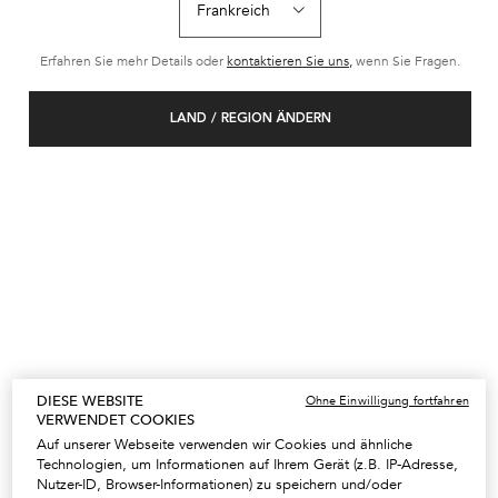
SHAMPOO
Shampoo zur Kräftigung der
Haarlängen bei langsam
Erfahren Sie mehr Details oder
kontaktieren Sie uns,
wenn Sie Fragen.
wachsenden, strapazierten Längen.
Wählen Sie ein size aus
LAND / REGION ÄNDERN
ZUM WARENKORB
HINZUFÜGEN
37,30 €
BAIN EXTENTIONISTE SHAMPOO
(149,20 €/1l.)
DIESE WEBSITE
Ohne Einwilligung fortfahren
VERWENDET COOKIES
Auf unserer Webseite verwenden wir Cookies und ähnliche
Technologien, um Informationen auf Ihrem Gerät (z.B. IP-Adresse,
Nutzer-ID, Browser-Informationen) zu speichern und/oder