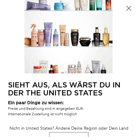
Der Sommer ist da! Eine Kosmetiktasche ab 100€ oder
eine Strandtasche ab 150€ gratis mit dem Code:
SUMMER 🏖️
0
MEIN
0 PR
SALONFINDER
WAR
Hauptinhalt
ZURÜCK
EXTENTIONISTE
Filtern
(10 Produkte)
FILTER
FILTERMENÜ
BEST-
SELLER
NEWSLETTER
SIEHT AUS, ALS WÄRST DU IN
KÉRASTASE
DER THE UNITED STATES
Melden Sie sich an, um 10%
Rabatt auf Ihre erste Bestellung zu
Ein paar Dinge zu wissen:
erhalten und über alle unsere
Preise und Bezahlung sind in angegeben EUR.
exklusiven Angebote informiert zu
Internationale Zustellung ist nicht möglich
werden.
Nicht in United States? Ändere Deine Region oder Dein Land
ABONNIEREN
BAIN EXTENTIONISTE