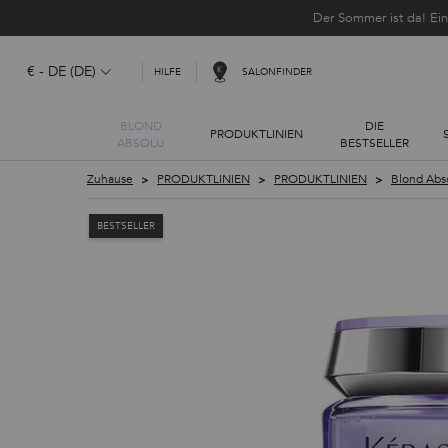
Der Sommer ist da! Ei
€ - DE (DE)
SALONFINDER
HILFE
BLOND
DIE
PRODUKTLINIEN
ABSOLU
BESTSELLER
Hauptinhalt
Zuhause
PRODUKTLINIEN
PRODUKTLINIEN
Blond Abs
BESTSELLER