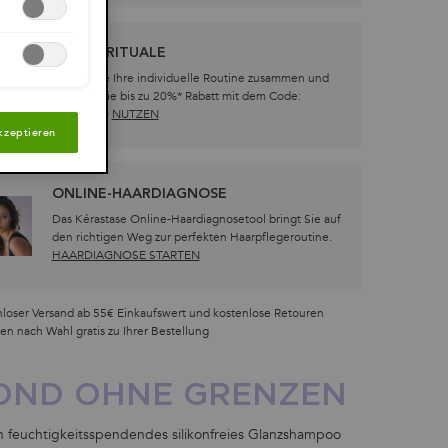
PFLEGERITUALE
Stellen Sie Ihre individuelle Routine zusammen und
erhalten Sie bis zu 20%* Rabatt mit dem Code:
ROUTINE !
NUTZEN
kzeptieren
ONLINE-HAARDIAGNOSE
Das Kérastase Online-Haardiagnosetool bringt Sie auf
den richtigen Weg zur perfekten Haarpflegeroutine.​
HAARDIAGNOSE STARTEN
loser Versand ab 55€ Einkaufswert und kostenlose Retouren
en nach Wahl gratis zu Ihrer Bestellung
LOND OHNE GRENZEN
in feuchtigkeitsspendendes silikonfreies Glanzshampoo