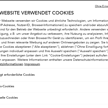
Ohne Einwi
Nachfü
500ml
 WEBSITE VERWENDET COOKIES
5
(112
r Webseite verwenden wir Cookies und ähnliche Technologien, um Informatio
GÜ
. IP-Adresse, Nutzer-ID, Browser-Informationen) zu speichern und/oder abzuruf
Menge
sind für den Betrieb der Webseite unbedingt erforderlich. Andere verwenden w
−
lligung, z.B. um unser Angebot zu verbessern, ihre Nutzung zu analysieren, Inh
zuzuschneiden oder Ihren Browser/Ihr Gerät zu identifizieren, um ein Profil Ihre
en und Ihnen relevante Werbung auf anderen Onlineangeboten zu zeigen. Sie k
he Cookies akzeptieren ("Alle akzeptieren"), ablehnen ("Ohne Einwilligung for
llungen individuell anpassen und Ihre Auswahl speichern ("Auswahl speichern
Ihre Einstellungen (unter dem Link "Cookie-Einstellungen") jederzeit aufrufen
ch anpassen. Weitere Informationen enthalten unsere Datenschutzinformatione
tzinformationen
Impressum
gt erforderliche Cookies
gs-Cookies
nelle Cookies