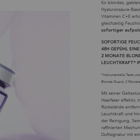
für blondes, geblei
Hyaluronsäure-Basi
Vitaminen C+E erhöh
gleichzeitig Feucht
sofortiger aufpol
SOFORTIGE FEU
48H GEFÜHL EIN
2 MONATE BLOND
LEUCHTKRAFT* I
*Instrumentelle Tests u
Blonde Guard, 2 Monate
Mit seiner Geltextu
Haarfaser effektiv
Rückstände entfern
Leuchtkraft und hin
der Reinigung. Sein
raffinierten Mischu
Duftsignatur mit ei