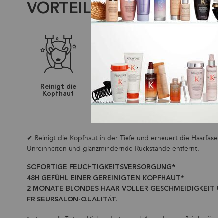
VORTEILE
Reinigt die
Pflege von
Schenkt de
Kopfhaut
blondem
Haar
Haar
Leuchtkraf
✔ Reinigt die Kopfhaut in der Tiefe und erneuert die Haarfaser
Unreinheiten und glanzmindernde Rückstände entfernt.
SOFORTIGE FEUCHTIGKEITSVERSORGUNG*
48H GEFÜHL EINER GEREINIGTEN KOPFHAUT*
2 MONATE BLONDES HAAR VOLLER GESCHMEIDIGKEIT 
FRISEURSALON-QUALITÄT.