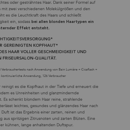
chtes oder gesträhntes Haar. Dank seiner Formel auf
s mit zwei verschiedenen Molekülgrößen und den
t es die Leuchtkraft des Haars und schließt
igkeit ein, sodass
bei allen blonden Haartypen ein
sternder Effekt entsteht.
CHTIGKEITSVERSORGUNG*
ER GEREINIGTEN KOPFHAUT*
ES HAAR VOLLER GESCHMEIDIGKEIT UND
N FRISEURSALON-QUALITÄT.
nd Verbrauchertests nach Anwendung von Bain Lumière + Cicaflash +
 kontinuierliche Anwendung, 126 Verbraucher
r reinigt es die Kopfhaut in der Tiefe und erneuert die
, indem es Unreinheiten und glanzmindernde
t. Es schenkt blondem Haar reine, strahlende
terlässt leichtes, gesundes und glänzendes Haar nach
 Duft ist das Ergebnis einer zarten, reinen und
ng aus spritzigen Zitrusnoten und zarten Blüten. Eine
ner kühnen, lange anhaltenden Duftspur.