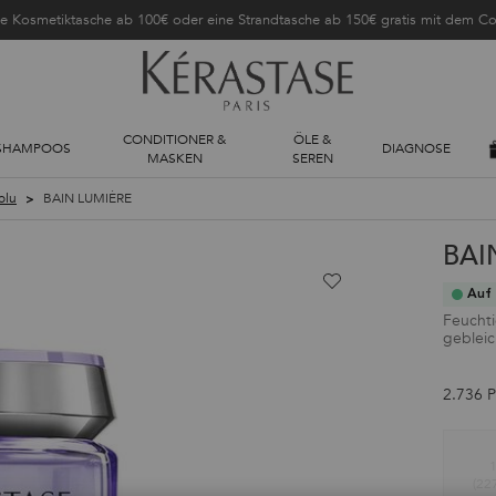
ne Kosmetiktasche ab 100€ oder eine Strandtasche ab 150€ gratis mit dem 
CONDITIONER &
ÖLE &
SHAMPOOS
DIAGNOSE
MASKEN
SEREN
olu
BAIN LUMIÈRE
BAI
Auf 
Feucht
gebleic
2.736 P
Auswahl treffen size:
1
(227