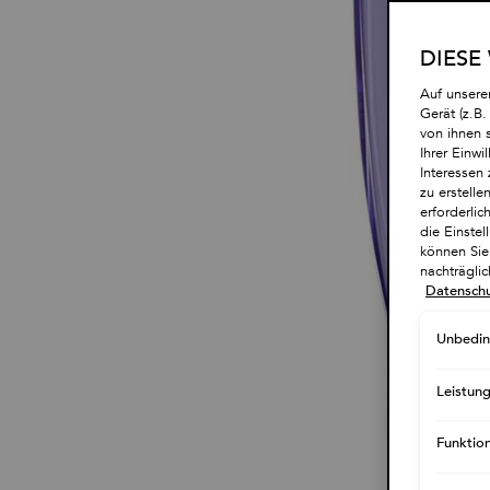
DIESE
Auf unsere
Gerät (z.B
von ihnen 
Ihrer Einwi
Interessen 
zu erstell
erforderlic
die Einste
können Sie 
nachträgli
Datenschu
Unbedin
Leistun
Funktio