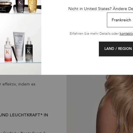
Nicht in United States? Ändere D
Erfahren Sie mehr Details oder
kontakti
LAND / REGION
m
t
 effektiv, indem es
UND LEUCHTKRAFT* IN