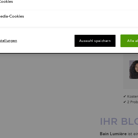
ookies
Media-Cookies
stellungen
Auswahl speichern
Alle a
✔ Kosten
✔ 2 Prob
IHR B
ist e
Bain Lumière