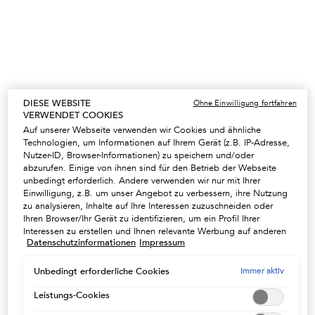
Ein size verfügbar
250 ml
37,30 €
Ausgewählt
, 1 von 1
(149,20 €/1l.)
DIESE WEBSITE
Ohne Einwilligung fortfahren
VERWENDET COOKIES
Auf unserer Webseite verwenden wir Cookies und ähnliche
20% RABATT AUF DIE ÖLE & SEREN
Technologien, um Informationen auf Ihrem Gerät (z.B. IP-Adresse,
Schenken Sie Ihrem Haar einen Hauch Magie mit
Nutzer-ID, Browser-Informationen) zu speichern und/oder
unseren einzigartigen Pflegeprodukten. CODE:
abzurufen. Einige von ihnen sind für den Betrieb der Webseite
SERUM -
NUTZEN
unbedingt erforderlich. Andere verwenden wir nur mit Ihrer
Einwilligung, z.B. um unser Angebot zu verbessern, ihre Nutzung
zu analysieren, Inhalte auf Ihre Interessen zuzuschneiden oder
Ihren Browser/Ihr Gerät zu identifizieren, um ein Profil Ihrer
Interessen zu erstellen und Ihnen relevante Werbung auf anderen
UNSER GESCHENK AB 100€
Datenschutzinformationen
Impressum
Onlineangeboten zu zeigen. Sie können nicht erforderliche
Eine Kosmetiktasche ab 100€ oder eine Strandtasche
Cookies akzeptieren ("Alle akzeptieren"), ablehnen ("Ohne
ab 150€ in der Farbe Ihrer Wahl - Code : SUMMER
Einwilligung fortfahren") oder die Einstellungen individuell
Immer aktiv
Unbedingt erforderliche Cookies
NUTZEN
anpassen und Ihre Auswahl speichern ("Auswahl speichern").
Zudem können Sie Ihre Einstellungen (unter dem Link "Cookie-
Leistungs-Cookies
Einstellungen") jederzeit aufrufen und nachträglich anpassen.