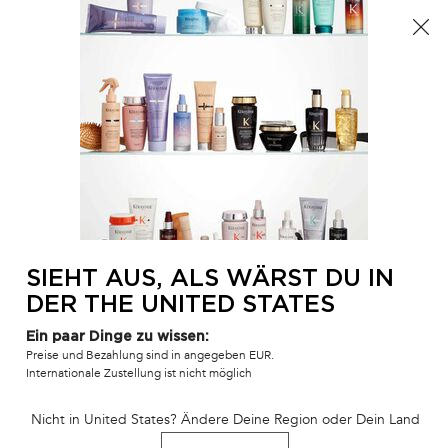
Der Sommer ist da! Eine Kosmetiktasche ab 100€ oder
eine Strandtasche ab 150€ gratis mit dem Code:
SUMMER 🏖️
0
MEIN
0 PR
SALONFINDER
WAR
Hauptinhalt
ZURÜCK ZU ZUHAUSE
BAIN HYDRATATION DOUCEUR
SHAMPOO
3 - 5 Werktage
Auf Lager
SIEHT AUS, ALS WÄRST DU IN
Sanftes, cremiges Feuchtigkeitsshampoo
DER THE UNITED STATES
Ein paar Dinge zu wissen:
1.478 Personen haben vor Kurzem dieses Produkt angeschaut
Preise und Bezahlung sind in angegeben EUR.
Internationale Zustellung ist nicht möglich
BEST-SELLER
Nicht in United States? Ändere Deine Region oder Dein Land