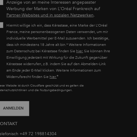
Anzeige von an meine Interessen angepasster
Werbung der Marken von L’Oréal Frankreich auf
Partner-Websites und in sozialen Netzwerken
.
Hiermit willige ich ein, dass Kérastase, eine Marke der L’Oréal
France, meine personenbezogenen Daten verwendet, um mir
individuelle Werbemittel per E-Mail zuzusenden. Ich bestätige,
dass ich mindestens 18 Jahre alt bin.* Weitere Informationen
zum Datenschutz bei Kérastase finden Sie
hier.
Sie können Ihre
Einwilligung jederzeit mit Wirkung für die Zukunft gegenüber
Kérastase widerrufen, z.B. indem Sie auf den Abmelden-Link
am Ende jeder E-Mail klicken. Weitere Informationen zum
*
Widerrufsrecht finden Sie
hier.
iese Website ist durch Cloudflare geschützt und es gelten die
atenschutzrichtlinien und die Nutzungsbedingungen.
ANMELDEN
KONTAKT
elefonisch +49 72 198814304