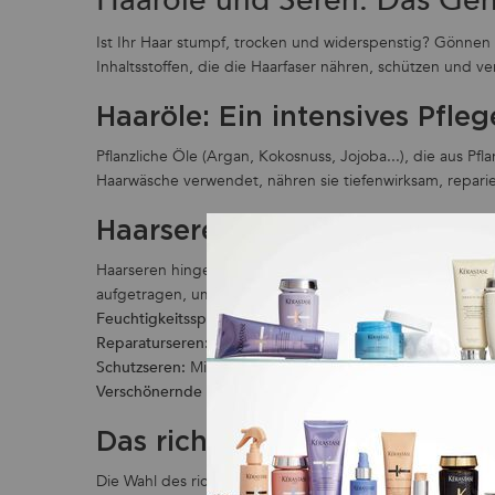
Ist Ihr Haar stumpf, trocken und widerspenstig? Gönnen
Inhaltsstoffen, die die Haarfaser nähren, schützen und v
Haaröle: Ein intensives Pfle
Pflanzliche Öle (Argan, Kokosnuss, Jojoba...), die aus P
Haarwäsche verwendet, nähren sie tiefenwirksam, repar
Haarseren: Gezielte Lösunge
Haarseren hingegen sind leichtere Pflegeprodukte mit e
aufgetragen, um gezielt auf die Bedürfnisse der Haare e
Feuchtigkeitsspendende Seren:
Mit Hyaluronsäure oder A
Reparaturseren:
Reich an Keratin oder Seidenproteinen, 
Schutzseren:
Mit UV-Filtern schützen sie die Haarfaser v
Verschönernde Seren:
Sie verleihen sofortigen Glanz un
Das richtige Öl oder Serum f
Die Wahl des richtigen Öls oder Serums hängt von Ihrem 