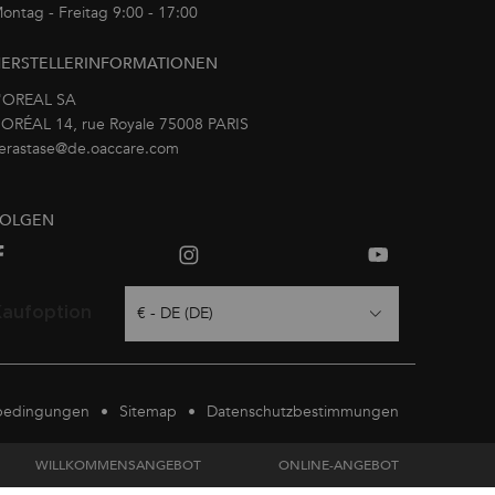
ontag - Freitag 9:00 - 17:00
oder per E-Mail
ERSTELLERINFORMATIONEN
'OREAL SA
’ORÉAL 14, rue Royale 75008 PARIS
erastase@de.oaccare.com
FOLGEN
Kaufoption
€ - DE (DE)
bedingungen
Sitemap
Datenschutzbestimmungen
WILLKOMMENSANGEBOT
ONLINE-ANGEBOT