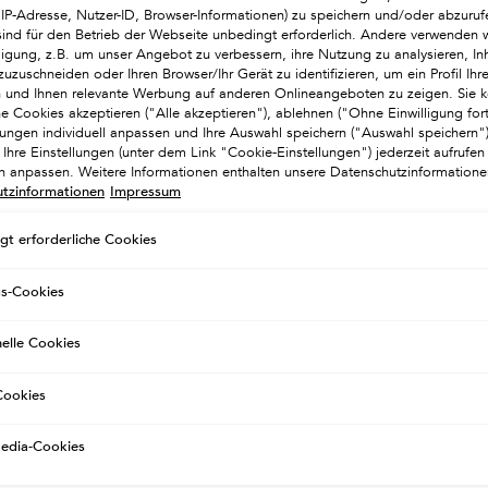
. IP-Adresse, Nutzer-ID, Browser-Informationen) zu speichern und/oder abzuruf
sind für den Betrieb der Webseite unbedingt erforderlich. Andere verwenden w
lligung, z.B. um unser Angebot zu verbessern, ihre Nutzung zu analysieren, Inh
zuzuschneiden oder Ihren Browser/Ihr Gerät zu identifizieren, um ein Profil Ihre
en und Ihnen relevante Werbung auf anderen Onlineangeboten zu zeigen. Sie k
he Cookies akzeptieren ("Alle akzeptieren"), ablehnen ("Ohne Einwilligung for
llungen individuell anpassen und Ihre Auswahl speichern ("Auswahl speichern
Ihre Einstellungen (unter dem Link "Cookie-Einstellungen") jederzeit aufrufen
ch anpassen. Weitere Informationen enthalten unsere Datenschutzinformatione
tzinformationen
Impressum
gt erforderliche Cookies
FÜR SIE EMPFOHLEN
gs-Cookies
EINE PERSONALISIERTE PRODUKTAUSWAHL
nelle Cookies
ookies
BESTSELLER
BESTSELLER
Media-Cookies