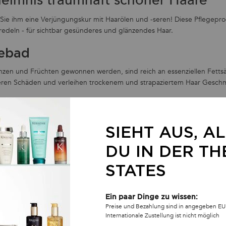
 Sie ihm eine Verjüngungskur mit Haarölen und -seren! Diese Pflegepr
eredeln - für sichtbar gesünderes und glänzendes Haar.
gebad
flanzen und Früchten gewonnen werden, sind reich an essenziellen Fett
ieren Schäden und verleihen trockenem und strapaziertem Haar Geschm
n für jedes Bedürfnis
iner hohen Konzentration an spezifischen Wirkstoffen. Sie werden nach
SIEHT AUS, A
inzugehen:
loe Vera sorgen sie für intensive Feuchtigkeit und bekämpfen Frizz.
DU IN DER TH
reparieren sie Spliss und geschädigtes Haar.
STATES
or äußeren Einflüssen (Sonne, Umweltverschmutzung, Hitze).
d Geschmeidigkeit und erleichtern das Styling.
Ein paar Dinge zu wissen:
ür Ihren Haartyp finden
Preise und Bezahlung sind in angegeben EU
Internationale Zustellung ist nicht möglich
Haartyp und Ihren individuellen Bedürfnissen ab: