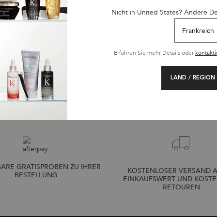
ltigen Ölen wie Argan-, Avocado- oder Kokosöl und zu Reparaturseren 
Nicht in United States? Ändere D
joba- oder Macadamiaöl und volumengebende Seren.
ie Shea- oder Brokkoliöl und disziplinierende Seren, um die Locken zu
e Öle und Seren, um die Farbintensität zu erhalten und dem Verblasse
Erfahren Sie mehr Details oder
kontakti
oder Serum auf die Längen und Spitzen auf.
en, es sei denn, es ist anders angegeben.
als tägliche Pflege auf trockenem Haar.
LAND / REGION
ARE GRATISPROBEN ZU IHRER
KOSTENLOSER VERSAND A
BESTELLUNG
EINKAUFSWERT UND KOST
RETOUREN