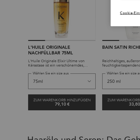
Cookie-Ein
L'HUILE ORIGINALE
BAIN SATIN RICH
NACHFÜLLBAR 75ML
L'Huile Originale Elixir Ultime von
Reichhaltiges, außeror
Kérastase ist ein verschönerndes,
feuchtigkeitsspenden
vielseitig verwendbares Leave-in-Haaröl
essenziellen Nährstof
Wählen Sie ein size aus
Wählen Sie ein size a
mit einer leichten Formel. Die neue
Formel enthält handgepflückte
französische Kamelie und wilde
Kamelie. Unser berühmtes Haaröl ist
jetzt auch als Nachfüllpackung
erhältlich und damit nachhaltiger. Es
ZUM WARENKORB HINZUFÜGEN
ZUM WARENKORB
bietet eine fortschrittliche Leistung für
alle Haartypen: das Haar ist geschützt,
79,10 €
33,80
glänzend und geschmeidig.
L'HUILE ORIGINALE NACHFÜLLBAR 75ML
B
Haaröle und Seren: Das Geh