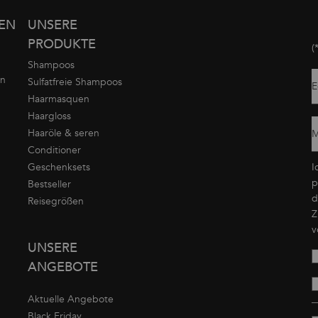
GEN
UNSERE
PRODUKTE
(
Shampoos
on
Sulfatfreie Shampoos
E
Haarmasquen
Haargloss
Haaröle & seren
M
Conditioner
Geschenksets
I
p
Bestseller
d
Reisegrößen
Z
v
UNSERE
ANGEBOTE
Aktuelle Angebote
Black Friday