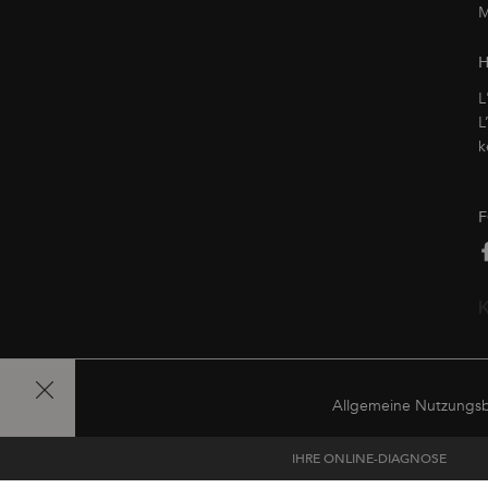
M
H
L
L
k
Allgemeine Nutzungs
IHRE ONLINE-DIAGNOSE