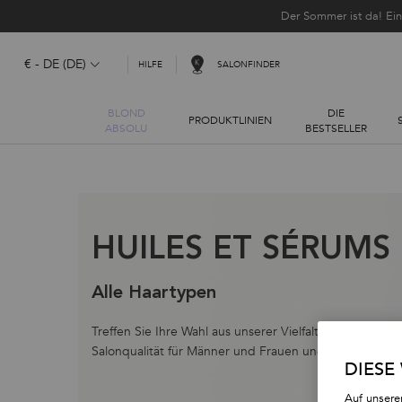
Der Sommer ist da! Ei
€ - DE (DE)
SALONFINDER
HILFE
BLOND
DIE
PRODUKTLINIEN
ABSOLU
BESTSELLER
Hauptinhalt
HUILES ET SÉRUMS
Alle Haartypen
Treffen Sie Ihre Wahl aus unserer Vielfalt professionell
Salonqualität für Männer und Frauen und für alle Haar
DIESE
Auf unsere