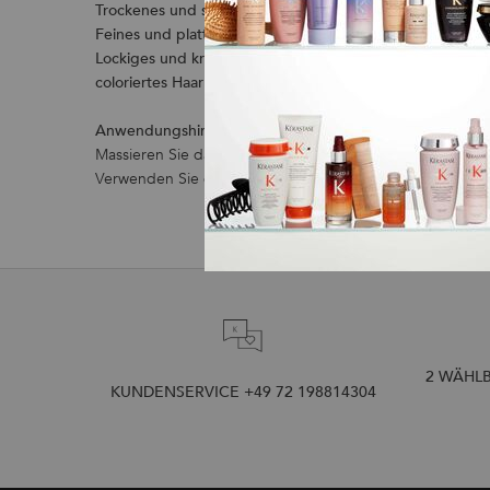
Trockenes und strapaziertes Haar:
Greifen Sie zu reichha
Feines und plattes Haar:
Wählen Sie leichte Öle wie Jo
Lockiges und krauses Haar:
Setzen Sie auf nährende Öle w
coloriertes Haar:
Entscheiden Sie sich für farbschützend
Anwendungshinweise:
Tragen Sie eine kleine Menge Öl 
Massieren Sie das Produkt sanft ein. Seren nicht ausspül
Verwenden Sie das Öl als Ölbad vor der Haarwäsche oder 
2 WÄHLB
KUNDENSERVICE +49 72 198814304