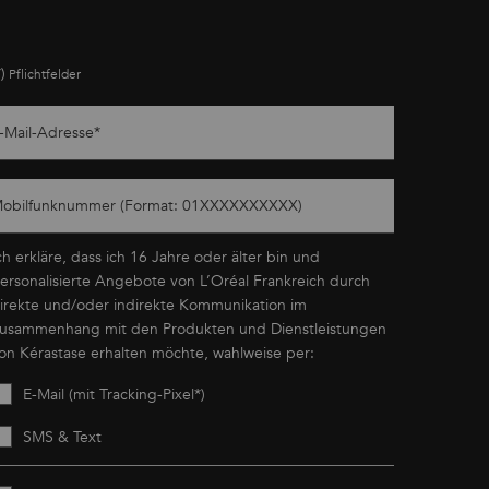
*)
Pflichtfelder
-Mail-Adresse
*
obilfunknummer (Format: 01XXXXXXXXXX)
ch erkläre, dass ich 16 Jahre oder älter bin und
ersonalisierte Angebote von L’Oréal Frankreich durch
irekte und/oder indirekte Kommunikation im
usammenhang mit den Produkten und Dienstleistungen
on Kérastase erhalten möchte, wahlweise per:
E-Mail (mit Tracking-Pixel*)
SMS & Text