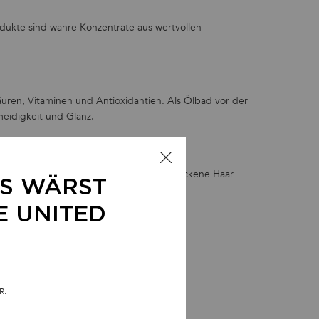
odukte sind wahre Konzentrate aus wertvollen
säuren, Vitaminen und Antioxidantien. Als Ölbad vor der
eidigkeit und Glanz.
 der Haarwäsche auf das feuchte oder trockene Haar
LS WÄRST
E UNITED
R.