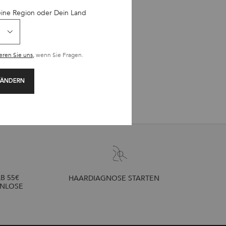
mit Keratin.
eine Region oder Dein Land
 definieren.
n vorzubeugen.
eren Sie uns,
wenn Sie Fragen.
 ÄNDERN
B 55€
HAARDIAGNOSE STARTEN
ENLOSE