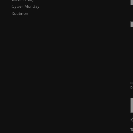
Cyber Monday
Routinen
D
D
T