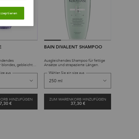
kzeptieren
E
BAIN DIVALENT SHAMPOO
MASQUE 
RÉGÉNÉR
endendes
Ausgleichendes Shampoo für fettige
Revitalisier
 blondes, gebleichtes
Ansätze und strapazierte Längen.
Haar mit ers
Haar.
Zeiterschei
size aus
Wählen Sie ein size aus
Wählen Si
ORB HINZUFÜGEN
ZUM WARENKORB HINZUFÜGEN
7,30 €
37,30 €
BAIN LUMIÈRE
BAIN DIVALENT SHAMPOO