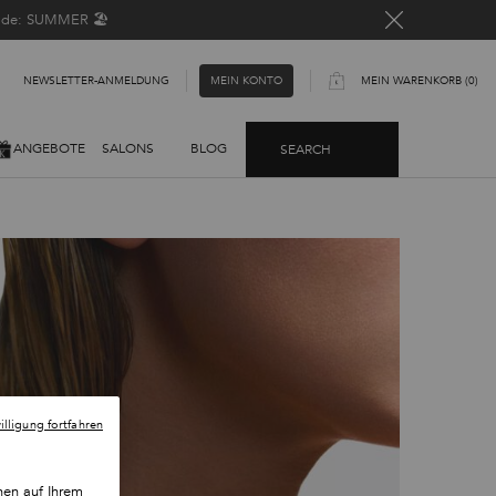
Code: SUMMER 🏖️
NEWSLETTER-ANMELDUNG​
MEIN WARENKORB
0
MEIN KONTO
0 PRODUKT
ANGEBOTE
SALONS
BLOG
SEARCH
lligung fortfahren
nen auf Ihrem