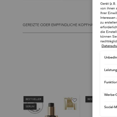
Gerät (z.B
von ihnen 
Ihrer Einwi
Interessen 
zu erstell
GEREIZTE ODER EMPFINDLICHE KOPFHAUT
erforderlic
die Einste
können Sie 
nachträgli
Datenschu
Unbedin
Leistun
Funktio
Werbe-C
BEST-SELLER
BEST-SELLER
SERUM
Social-