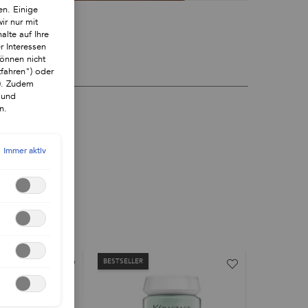
en. Einige
ir nur mit
alte auf Ihre
r Interessen
önnen nicht
tfahren") oder
"). Zudem
 und
n.
Immer aktiv
BESTSELLER
BESTSELLER